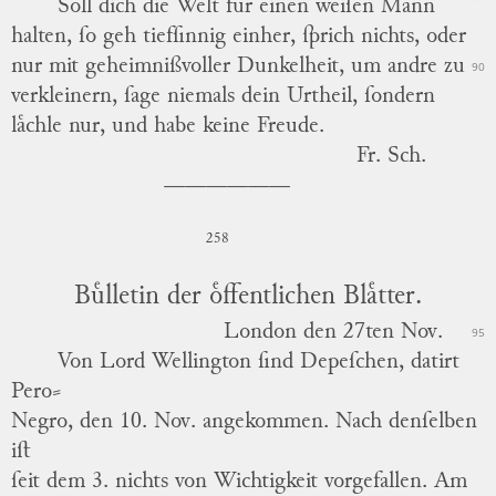
Soll dich die Welt fuͤr einen weiſen Mann
halten, ſo geh tiefſinnig einher, ſprich nichts, oder
nur mit geheimnißvoller Dunkelheit, um andre zu
90
verkleinern, ſage niemals dein Urtheil, ſondern
laͤchle nur, und habe keine Freude.
Fr. Sch.
258
Buͤlletin der oͤffentlichen Blaͤtter.
London
den 27ten Nov.
95
Von
Lord Wellington
ſind Depeſchen, datirt
Pero⸗
Negro,
den 10. Nov. angekommen. Nach denſelben
iſt
ſeit dem 3. nichts von Wichtigkeit vorgefallen.
Am