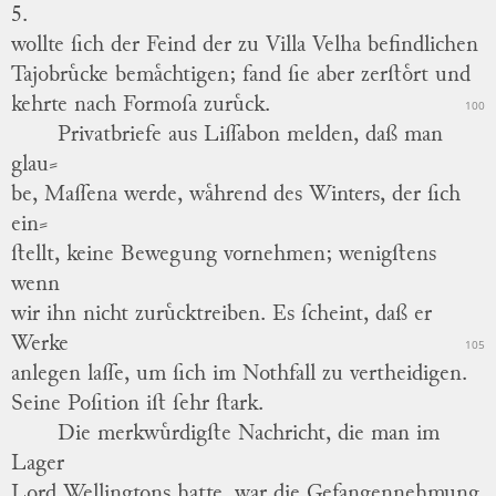
5.
wollte ſich der Feind der zu
Villa Velha
befindlichen
Tajobruͤcke
bemaͤchtigen; fand ſie aber zerſtoͤrt und
kehrte nach
Formoſa
zuruͤck.
100
Privatbriefe aus
Liſſabon
melden, daß man
glau
⸗
be,
Maſſena
werde, waͤhrend des Winters, der ſich
ein
⸗
ſtellt, keine Bewegung vornehmen; wenigſtens
wenn
wir ihn nicht zuruͤcktreiben.
Es ſcheint, daß er
Werke
105
anlegen laſſe, um ſich im Nothfall zu vertheidigen.
Seine Poſition iſt ſehr ſtark.
Die merkwuͤrdigſte Nachricht, die man im
Lager
Lord Wellingtons hatte, war die Gefangennehmung