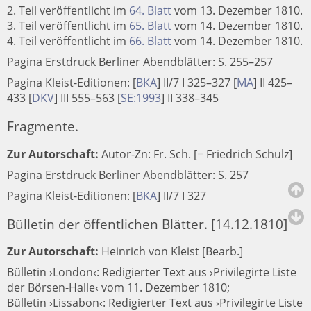
2. Teil veröffentlicht im
64. Blatt
vom 13. Dezember 1810.
3. Teil veröffentlicht im
65. Blatt
vom 14. Dezember 1810.
4. Teil veröffentlicht im
66. Blatt
vom 14. Dezember 1810.
Pagina Erstdruck Berliner Abendblätter: S. 255–257
Pagina Kleist-Editionen:
[
BKA
]
II/7 I 325–327
[
MA
]
II 425–
433
[
DKV
]
III 555–563
[
SE:1993
]
II 338–345
Fragmente.
Zur Autorschaft:
Autor-Zn: Fr. Sch. [= Friedrich Schulz]
Pagina Erstdruck Berliner Abendblätter: S. 257
Pagina Kleist-Editionen:
[
BKA
]
II/7 I 327
Bülletin der öffentlichen Blätter. [14.12.1810]
Zur Autorschaft:
Heinrich von Kleist [Bearb.]
Bülletin ›London‹: Redigierter Text aus ›Privilegirte Liste
der Börsen-Halle‹ vom 11. Dezember 1810;
Bülletin ›Lissabon‹: Redigierter Text aus ›Privilegirte Liste