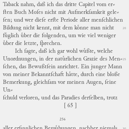
Taback nahm, daß ich das
dritte Capitel vom er
⸗
ſten Buch Moſes
nicht mit Aufmerkſamkeit gele
⸗
ſen; und wer dieſe erſte Periode aller menſchlichen
Bildung nicht kennt, mit dem koͤnne man nicht
20
fuͤglich uͤber die folgenden, um wie viel weniger
uͤber die letzte, ſprechen.
Ich ſagte, daß ich gar wohl wuͤßte, welche
Unordnungen, in der natuͤrlichen Grazie des Men
⸗
25
ſchen, das Bewußtſein anrichtet.
Ein junger Mann
von meiner Bekanntſchaft haͤtte, durch eine bloße
Bemerkung, gleichſam vor meinen Augen, ſeine
Un
⸗
ſchuld verloren, und das Paradies derſelben, trotz
[ 65 ]
256
aller erſinnlichen Bemuͤhungen, nachher niemals
30