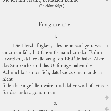
wie ich ihn erzaͤhlt, beſtaͤtigen koͤnnte. —
75
(Beſchluß
folgt.)
Fragmente.
1.
Die Herzhaftigkeit, alles herauszuſagen, was
80
einem einfaͤllt, hat ſchon ſo manchem den Ruhm
erworben, daß er die
artigſten
Einfaͤlle habe.
Aber
das Sinnreiche und das Unſinnige haben die
Aehnlichkeit unter ſich, daß beides einem andern
nicht
ſo leicht eingefallen waͤre; und daher wird oft eins
85
fuͤr das andere genommen.
2.