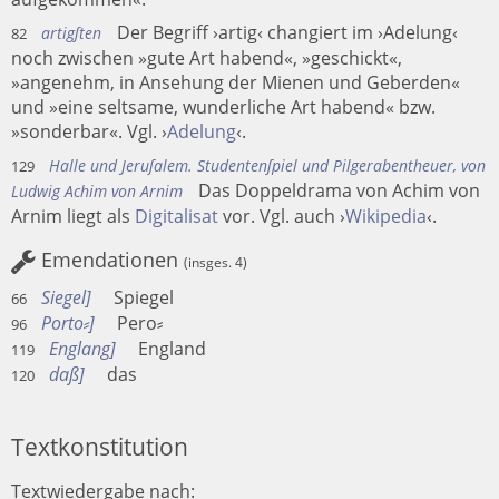
Der Begriff ›artig‹ changiert im ›Adelung‹
artigſten
82
noch zwischen »gute Art habend«, »geschickt«,
»angenehm, in Ansehung der Mienen und Geberden«
und »eine seltsame, wunderliche Art habend« bzw.
»sonderbar«. Vgl. ›
Adelung
‹.
Halle und Jeruſalem. Studentenſpiel und Pilgerabentheuer, von
129
Das Doppeldrama von Achim von
Ludwig Achim von Arnim
Arnim liegt als
Digitalisat
vor. Vgl. auch ›
Wikipedia
‹.
Emendationen
(insges. 4)
Siegel
Spiegel
66
Porto⸗
Pero⸗
96
Englang
England
119
daß
das
120
Textkonstitution
Textwiedergabe nach: