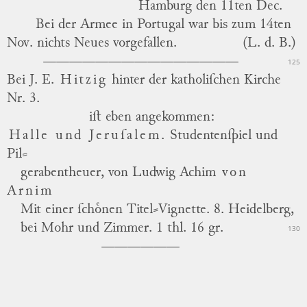
Hamburg
den 11ten Dec.
Bei der Armee in
Portugal
war bis zum 14ten
Nov. nichts Neues vorgefallen.
(L. d. B.)
125
Bei J. E.
Hitzig
hinter der katholiſchen Kirche
Nr. 3.
iſt eben angekommen:
Halle und Jeruſalem.
Studentenſpiel und
Pil
⸗
gerabentheuer,
von
Ludwig Achim
von
Arnim
Mit
einer ſchoͤnen Titel⸗Vignette. 8.
Heidelberg
,
bei
Mohr und
Zimmer.
1 thl. 16 gr.
130