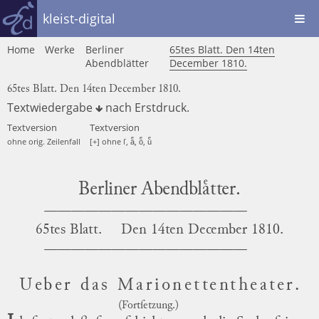
kleist-digital
Home
Werke
Berliner
65tes Blatt. Den 14ten
Abendblätter
December 1810.
65tes Blatt. Den 14ten December 1810.
Textwiedergabe
nach
Erstdruck
.
Textversion
Textversion
ohne orig. Zeilenfall
[+] ohne ſ, aͤ, oͤ, uͤ
Berliner Abendblaͤtter.
65tes Blatt.
Den
14ten December 1810.
Ueber das Marionettentheater.
(Fortſetzung.)