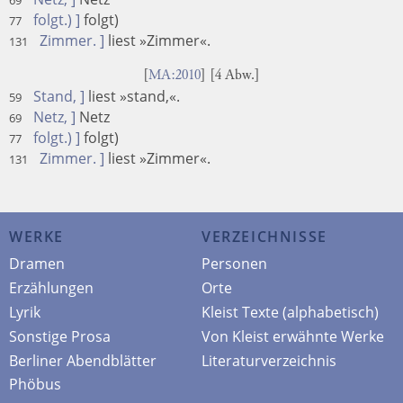
folgt.) ]
folgt)
77
Zimmer. ]
liest »Zimmer«.
131
[
MA:2010
] [4 Abw.]
Stand, ]
liest »stand,«.
59
Netz, ]
Netz
69
folgt.) ]
folgt)
77
Zimmer. ]
liest »Zimmer«.
131
WERKE
VERZEICHNISSE
Dramen
Personen
Erzählungen
Orte
Lyrik
Kleist Texte (alphabetisch)
Sonstige Prosa
Von Kleist erwähnte Werke
Berliner Abendblätter
Literaturverzeichnis
Phöbus