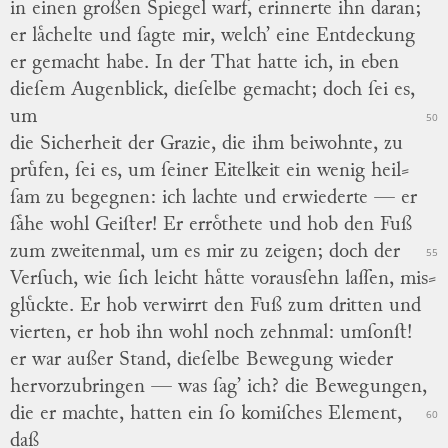
in einen großen Spiegel warf, erinnerte ihn daran;
er laͤchelte und ſagte mir, welch’ eine Entdeckung
er gemacht habe.
In der That hatte ich, in eben
dieſem Augenblick, dieſelbe gemacht; doch ſei es,
um
50
die Sicherheit der Grazie, die ihm beiwohnte, zu
pruͤfen, ſei es, um ſeiner Eitelkeit ein wenig heil
⸗
ſam zu begegnen: ich lachte und erwiederte — er
ſaͤhe wohl Geiſter!
Er erroͤthete und hob den Fuß
zum zweitenmal, um es mir zu zeigen; doch der
55
Verſuch, wie ſich leicht haͤtte vorausſehn laſſen, mis
⸗
gluͤckte.
Er hob verwirrt den Fuß zum dritten und
vierten, er hob ihn wohl noch zehnmal: umſonſt!
er war außer
Stand,
dieſelbe Bewegung wieder
hervorzubringen — was ſag’ ich? die Bewegungen,
die er machte, hatten ein ſo
komiſches
Element,
60
daß