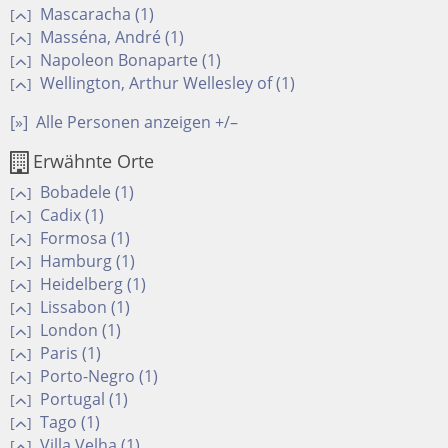
Mascaracha (1)
[
]
Masséna, André (1)
[
]
Napoleon Bonaparte (1)
[
]
Wellington, Arthur Wellesley of (1)
[
]
[»]
Alle Personen anzeigen +/–
Erwähnte Orte
Bobadele (1)
[
]
Cadix (1)
[
]
Formosa (1)
[
]
Hamburg (1)
[
]
Heidelberg (1)
[
]
Lissabon (1)
[
]
London (1)
[
]
Paris (1)
[
]
Porto-Negro (1)
[
]
Portugal (1)
[
]
Tago (1)
[
]
Villa Velha (1)
[
]