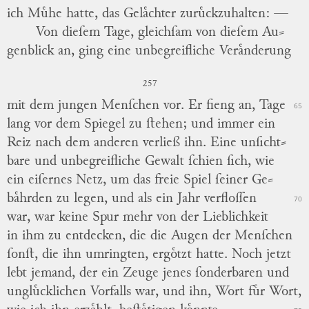
ich Muͤhe hatte, das Gelaͤchter zuruͤckzuhalten: —
Von dieſem Tage, gleichſam von dieſem Au
⸗
genblick an, ging eine unbegreifliche Veraͤnderung
257
mit dem jungen Menſchen vor.
Er fieng an, Tage
65
lang vor dem
Spiegel
zu ſtehen; und immer ein
Reiz nach dem anderen verließ ihn.
Eine unſicht
⸗
bare und unbegreifliche Gewalt ſchien ſich, wie
ein eiſernes
Netz,
um das freie Spiel ſeiner Ge
⸗
baͤhrden zu legen, und als ein Jahr verfloſſen
70
war, war keine Spur mehr von der Lieblichkeit
in ihm zu entdecken, die die Augen der Menſchen
ſonſt, die ihn umringten, ergoͤtzt hatte.
Noch jetzt
lebt jemand, der ein Zeuge jenes ſonderbaren und
ungluͤcklichen Vorfalls war, und ihn, Wort fuͤr Wort,