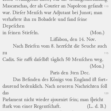
Mascarachas
, der als Courier an
Napoleon
geſandt
110
war.
Dieſer Menſch war Adjutant bei
Junot
; man
verhaftete ihn zu
Bobadele
und fand ſeine
Depeſchen
in ſeinen Stiefeln.
(Mon.)
Liſſabon, den 14. Nov.
Nach Briefen vom 8. herrſcht die Seuche auch
zu
115
Cadix
. Sie rafft daſelbſt taͤglich 50 Menſchen weg.
(Mon.)
Paris den 3ten Dec.
Das Befinden des
Koͤnigs von
England
iſt fort
⸗
daurend bedenklich.
Nach neueren Nachrichten ſoll
das
120
Parlament nicht wieder ajournirt ſein; man ſpricht
ſtark von einer Regentſchaft.
(L. d. B.)