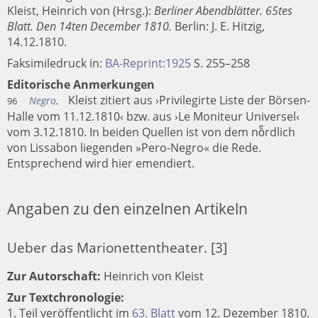
Kleist, Heinrich von (Hrsg.):
Berliner Abendblätter. 65tes
Blatt. Den 14ten December 1810.
Berlin
:
J. E. Hitzig
,
14.12.1810.
Faksimiledruck in:
BA-Reprint:1925
S. 255–258
Editorische Anmerkungen
Kleist zitiert aus ›Privilegirte Liste der Börsen-
Negro,
96
Halle vom 11.12.1810‹ bzw. aus ›Le Moniteur Universel‹
vom 3.12.1810. In beiden Quellen ist von dem noͤrdlich
von Lissabon liegenden »Pero-Negro« die Rede.
Entsprechend wird hier emendiert.
Angaben zu den einzelnen Artikeln
Ueber das Marionettentheater. [3]
Zur Autorschaft:
Heinrich von Kleist
Zur Textchronologie:
1. Teil veröffentlicht im
63. Blatt
vom 12. Dezember 1810.