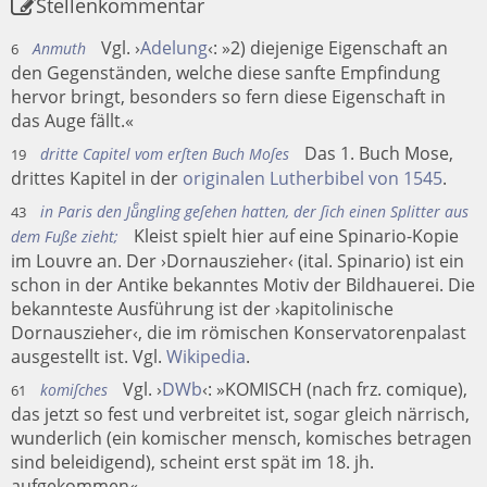
Stellenkommentar
Vgl. ›
Adelung
‹: »2) diejenige Eigenschaft an
Anmuth
6
den Gegenständen, welche diese sanfte Empfindung
hervor bringt, besonders so fern diese Eigenschaft in
das Auge fällt.«
Das 1. Buch Mose,
dritte Capitel vom erſten Buch Moſes
19
drittes Kapitel in der
originalen Lutherbibel von 1545
.
in Paris den Juͤngling geſehen hatten, der ſich einen Splitter aus
43
Kleist spielt hier auf eine Spinario-Kopie
dem Fuße zieht;
im Louvre an. Der ›Dornauszieher‹ (ital. Spinario) ist ein
schon in der Antike bekanntes Motiv der Bildhauerei. Die
bekannteste Ausführung ist der ›kapitolinische
Dornauszieher‹, die im römischen Konservatorenpalast
ausgestellt ist. Vgl.
Wikipedia
.
Vgl. ›
DWb
‹: »KOMISCH (nach frz. comique),
komiſches
61
das jetzt so fest und verbreitet ist, sogar gleich närrisch,
wunderlich (ein komischer mensch, komisches betragen
sind beleidigend), scheint erst spät im 18. jh.
aufgekommen«.