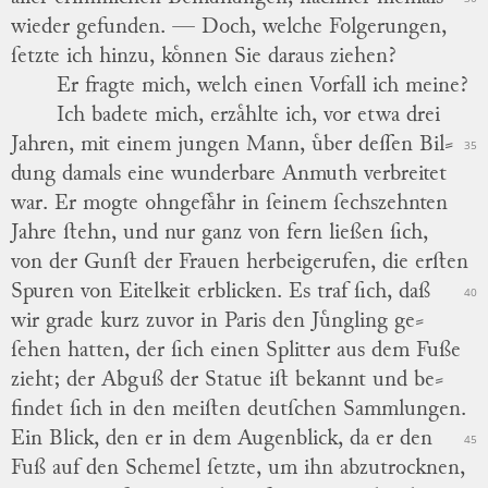
wieder gefunden. —
Doch, welche Folgerungen,
ſetzte ich hinzu, koͤnnen Sie daraus ziehen?
Er fragte mich, welch einen Vorfall ich meine?
Ich badete mich, erzaͤhlte ich, vor etwa drei
Jahren, mit einem jungen Mann, uͤber deſſen Bil
⸗
35
dung damals eine wunderbare Anmuth verbreitet
war.
Er mogte ohngefaͤhr in ſeinem ſechszehnten
Jahre ſtehn, und nur ganz von fern ließen ſich,
von der Gunſt der Frauen herbeigerufen, die erſten
Spuren von Eitelkeit erblicken.
Es traf ſich, daß
40
wir grade kurz zuvor
in
Paris
den Juͤngling ge
⸗
ſehen hatten, der ſich einen Splitter aus dem Fuße
zieht;
der Abguß der Statue iſt bekannt und be
⸗
findet ſich in den meiſten deutſchen Sammlungen.
Ein Blick, den er in dem Augenblick, da er den
45
Fuß auf den Schemel ſetzte, um ihn abzutrocknen,