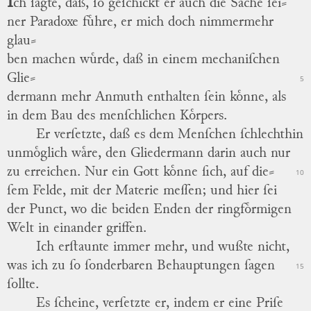
I
ch ſagte, daß, ſo geſchickt er auch die Sache ſei
⸗
ner Paradoxe fuͤhre, er mich doch nimmermehr
glau
⸗
ben machen wuͤrde, daß in einem mechaniſchen
Glie
⸗
5
dermann mehr
Anmuth
enthalten ſein koͤnne, als
in dem Bau des menſchlichen Koͤrpers.
Er verſetzte, daß es dem Menſchen ſchlechthin
unmoͤglich waͤre, den Gliedermann darin auch nur
zu erreichen.
Nur ein Gott koͤnne ſich, auf die
⸗
10
ſem Felde, mit der Materie meſſen; und hier ſei
der Punct, wo die beiden Enden der ringfoͤrmigen
Welt in einander griffen.
Ich erſtaunte immer mehr, und wußte nicht,
was ich zu ſo ſonderbaren Behauptungen ſagen
15
ſollte.
Es ſcheine, verſetzte er, indem er eine Priſe