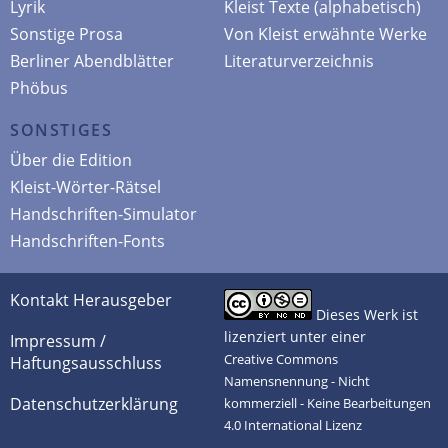
Lyrik
Kleist Texte (alphabetisch)
Sonstige Prosa
Von Kleist erwähnte Werke
Berliner Abendblätter
Literaturverzeichnis
Phöbus
SONSTIGES
Über die Edition
Kleist-Wörter-Rätsel
Handschriften-Simulator
Handschriften-Fonts
Kontakt Herausgeber
Dieses Werk ist
lizenziert unter einer
Impressum /
Creative Commons
Haftungsausschluss
Namensnennung - Nicht
Datenschutzerklärung
kommerziell - Keine Bearbeitungen
4.0 International Lizenz