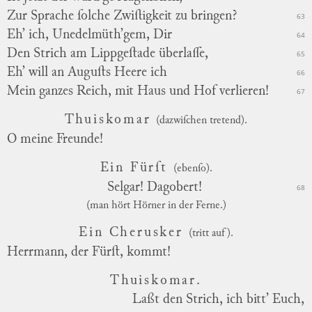
Zur Sprache ſolche Zwiſtigkeit zu bringen?
63
Eh’ ich, Unedelmüth’gem, Dir
64
Den Strich am Lippgeſtade überlaſſe,
65
Eh’ will an Auguſts Heere ich
66
Mein ganzes Reich, mit Haus und Hof verlieren!
67
Thuiskomar
(dazwiſchen tretend).
O meine Freunde!
Ein Fürſt
(ebenſo).
Selgar! Dagobert!
68
(man hört Hörner in der Ferne.)
Ein Cherusker
(tritt auf).
Herrmann, der Fürſt, kommt!
Thuiskomar.
Laßt den Strich, ich bitt’ Euch,