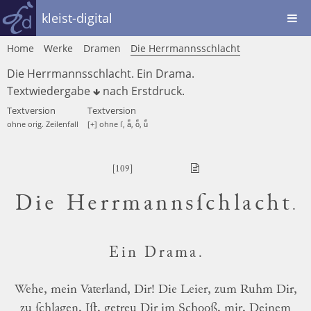
kleist-digital
Home
Werke
Dramen
Die Herrmannsschlacht
Die Herrmannsschlacht. Ein Drama.
Textwiedergabe
nach
Erstdruck
.
Textversion
Textversion
ohne orig. Zeilenfall
[+] ohne ſ, aͤ, oͤ, uͤ
[109]
Die Herrmannsſchlacht
.
Ein Drama
.
Wehe, mein Vaterland, Dir! Die Leier, zum Ruhm Dir,
zu ſchlagen, Iſt, getreu Dir im Schooß, mir, Deinem