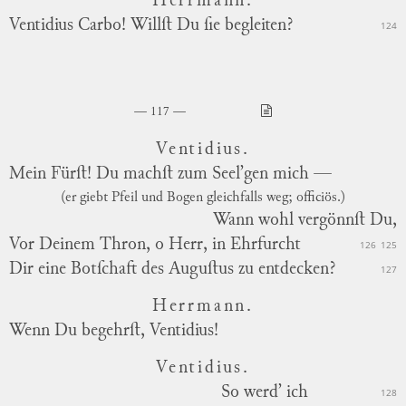
Herrmann.
Ventidius Carbo! Willſt Du ſie begleiten?
124
117
Ventidius.
Mein Fürſt! Du machſt zum Seel’gen mich —
(er giebt Pfeil und Bogen gleichfalls weg; officiös.)
Wann wohl vergönnſt Du,
Vor Deinem Thron, o Herr, in Ehrfurcht
126
125
Dir eine Botſchaft des Auguſtus zu entdecken?
127
Herrmann.
Wenn Du begehrſt, Ventidius!
Ventidius.
So werd’ ich
128