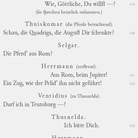
Wie, Göttliche, Du willſt —?
119
(ſie ſprechen heimlich zuſammen.)
Thuiskomar
(die Pferde betrachtend).
Schau, die Quadriga, die Auguſt Dir ſchenkte?
120
Selgar.
Die Pferd’ aus Rom?
Herrmann
(zerſtreut).
Aus Rom, beim Jupiter!
121
Ein Zug, wie der Pelid’ ihn nicht geführt!
122
Ventidius
(zu Thusnelda).
Darf ich in Teutoburg —?
Thusnelda.
Ich bitte Dich.
123