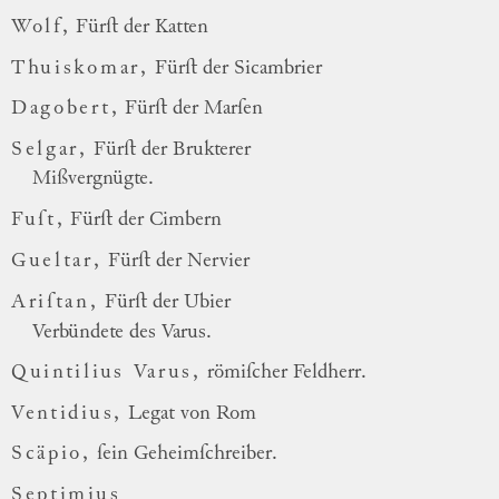
Wolf,
Fürſt der Katten
Thuiskomar,
Fürſt der Sicambrier
Dagobert,
Fürſt der Marſen
Selgar,
Fürſt der Brukterer
Mißvergnügte.
Fuſt,
Fürſt der Cimbern
Gueltar,
Fürſt der Nervier
Ariſtan,
Fürſt der Ubier
Verbündete des Varus.
Quintilius Varus,
römiſcher Feldherr.
Ventidius,
Legat von Rom
Scäpio,
ſein Geheimſchreiber.
Septimius