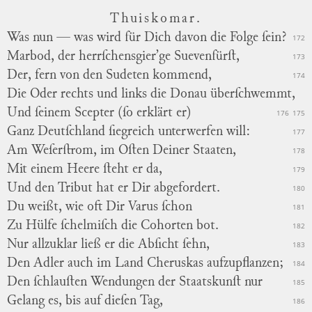
Thuiskomar.
Was nun — was wird für Dich davon die Folge ſein?
172
Marbod, der herrſchensgier’ge Suevenfürſt,
173
Der, fern von den Sudeten kommend,
174
Die Oder rechts und links die Donau überſchwemmt,
Und ſeinem Scepter (ſo erklärt er)
176
175
Ganz Deutſchland ſiegreich unterwerfen will:
177
Am Weſerſtrom, im Oſten Deiner Staaten,
178
Mit einem Heere ſteht er da,
179
Und den Tribut hat er Dir abgefordert.
180
Du weißt, wie oft Dir Varus ſchon
181
Zu Hülfe ſchelmiſch die Cohorten bot.
182
Nur allzuklar ließ er die Abſicht ſehn,
183
Den Adler auch im Land Cheruskas aufzupflanzen;
184
Den ſchlauſten Wendungen der Staatskunſt nur
185
Gelang es, bis auf dieſen Tag,
186