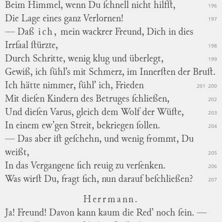
Beim Himmel, wenn Du ſchnell nicht hilfſt,
196
Die Lage eines ganz Verlornen!
197
— Daß
ich,
mein wackrer Freund, Dich in dies
Irrſaal ſtürzte,
198
Durch Schritte, wenig klug und überlegt,
199
Gewiß, ich fühl’s mit Schmerz, im Innerſten der Bruſt.
Ich hätte nimmer, fühl’ ich, Frieden
201
200
Mit dieſen Kindern des Betruges ſchließen,
202
Und dieſen Varus, gleich dem Wolf der Wüſte,
203
In einem ew’gen Streit, bekriegen ſollen.
204
— Das aber iſt geſchehn, und wenig frommt, Du
weißt,
205
In das Vergangene ſich reuig zu verſenken.
206
Was wirſt Du, fragt ſich, nun darauf beſchließen?
207
Herrmann.
Ja! Freund! Davon kann kaum die Red’ noch ſein. —