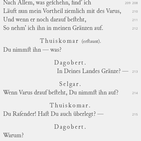
Nach Allem, was geſchehn, find’ ich
209
208
Läuft nun mein Vortheil ziemlich mit des Varus,
210
Und wenn er noch darauf beſteht,
211
So nehm’ ich ihn in meinen Gränzen auf.
212
Thuiskomar
(erſtaunt).
Du nimmſt ihn — was?
Dagobert.
In Deines Landes Gränze? —
213
Selgar.
Wenn Varus drauf beſteht, Du nimmſt ihn auf?
214
Thuiskomar.
Du Raſender! Haſt Du auch überlegt? —
215
Dagobert.
Warum?