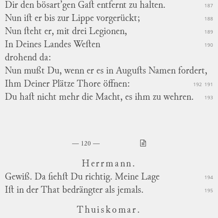
Dir den bösart’gen Gaſt entfernt zu halten.
187
Nun iſt er bis zur Lippe vorgerückt;
188
Nun ſteht er, mit drei Legionen,
189
In Deines Landes
Weſten
190
drohend da:
Nun mußt Du, wenn er es in Auguſts Namen fordert,
Ihm Deiner Plätze Thore öffnen:
192
191
Du haſt nicht mehr die Macht, es ihm zu wehren.
193
120
Herrmann.
Gewiß. Da ſiehſt Du richtig. Meine Lage
194
Iſt in der That bedrängter als jemals.
195
Thuiskomar.