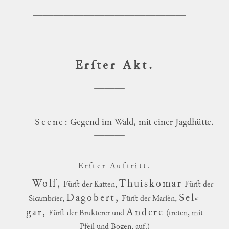
Erſter Akt.
Scene
: Gegend im Wald, mit einer Jagdhütte.
Erſter Au
ft
ritt.
Wolf,
Thuiskomar
Fürſt der Katten,
Fürſt der
Dagobert,
Sel
⸗
Sicambrier,
Fürſt der Marſen,
gar,
Andere
Fürſt der Brukterer und
(treten, mit
Pfeil und Bogen, auf.)