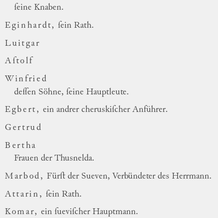
ſeine Knaben.
Eginhardt,
ſein Rath.
Luitgar
Aſtolf
Winfried
deſſen Söhne, ſeine Hauptleute.
Egbert,
ein andrer cheruskiſcher Anführer.
Gertrud
Bertha
Frauen der Thusnelda.
Marbod,
Fürſt der Sueven, Verbündeter des Herrmann.
Attarin,
ſein Rath.
Komar,
ein ſueviſcher Hauptmann.