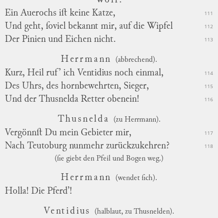
Wolf.
Ein Auerochs iſt keine Katze,
111
Und geht, ſoviel bekannt mir, auf die Wipfel
112
Der Pinien und Eichen nicht.
113
Herrmann
(abbrechend).
Kurz, Heil ruf’ ich Ventidius noch einmal,
114
Des Uhrs, des hornbewehrten, Sieger,
115
Und der Thusnelda Retter obenein!
116
Thusnelda
(zu Herrmann).
Vergönnſt Du mein Gebieter mir,
117
Nach Teutoburg nunmehr zurückzukehren?
118
(ſie giebt den Pfeil und Bogen weg.)
Herrmann
(wendet ſich).
Holla! Die Pferd’!
Ventidius
(halblaut, zu Thusnelden).