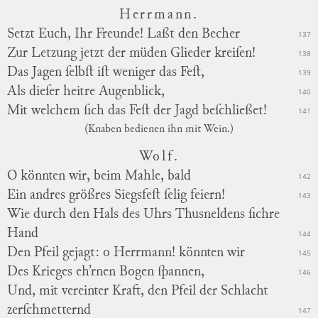
Herrmann.
Setzt Euch, Ihr Freunde! Laßt den Becher
137
Zur Letzung jetzt der müden Glieder kreiſen!
138
Das Jagen ſelbſt iſt weniger das Feſt,
139
Als dieſer heitre Augenblick,
140
Mit welchem ſich das Feſt der Jagd beſchließet!
141
(Knaben bedienen ihn mit Wein.)
Wolf.
O könnten wir, beim Mahle, bald
142
Ein andres größres Siegsfeſt ſelig feiern!
143
Wie durch den Hals des Uhrs Thusneldens ſichre
Hand
144
Den Pfeil gejagt: o Herrmann! könnten wir
145
Des Krieges eh’rnen Bogen ſpannen,
146
Und, mit vereinter Kraft, den Pfeil der Schlacht
zerſchmetternd
147