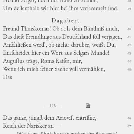
Freund Selgar, noch der Bund zu Stande,
38
Um deſſenthalb wir hier bei ihm verſammelt ſind.
39
Dagobert.
Freund Thuiskomar! Ob
ich
dem Bündniß mich,
40
Das dieſe Fremdlinge aus Deutſchland ſoll verjagen,
41
Anſchließen werd’, ob nicht: darüber, weißt Du,
42
Entſcheidet hier ein Wort aus Selgars Munde!
43
Auguſtus trägt, Roms Kaiſer, mir,
44
Wenn ich mich ſeiner Sache will vermählen,
45
Das
113
Das ganze, jüngſt dem Arioviſt entriſſne,
46
Reich der Narisker an —
47