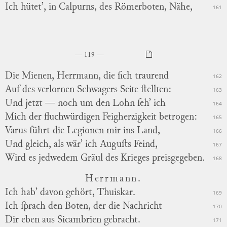
Ich hütet’, in Calpurns, des Römerboten, Nähe,
161
119
Die Mienen, Herrmann, die ſich traurend
162
Auf des verlornen Schwagers Seite ſtellten:
163
Und jetzt — noch um den Lohn ſeh’ ich
164
Mich der fluchwürdigen Feigherzigkeit betrogen:
165
Varus führt die Legionen mir ins Land,
166
Und gleich, als wär’ ich Auguſts Feind,
167
Wird es jedwedem Gräul des Krieges preisgegeben.
168
Herrmann.
Ich hab’ davon gehört, Thuiskar.
169
Ich ſprach den Boten, der die Nachricht
170
Dir eben aus Sicambrien gebracht.
171