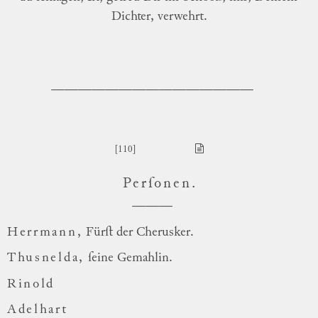
Dichter, verwehrt.
[110]
Perſonen
.
Herrmann,
Fürſt der Cherusker.
Thusnelda,
ſeine Gemahlin.
Rinold
Adelhart