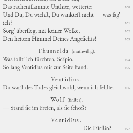
Das rachentflammte Unthier, wetterte:
100
Und Du, Du wichſt, Du wankteſt nicht — was ſag’
ich?
101
Sorg’ überflog, mit keiner Wolke,
102
Den heitern Himmel Deines Angeſichts!
103
Thusnelda
(muthwillig).
Was ſollt’ ich fürchten, Scäpio,
104
So lang Ventidius mir zur Seite ſtand.
105
Ventidius.
Du warſt des Todes gleichwohl, wenn ich fehlte.
106
Wolf
(finſter).
— Stand ſie im Freien, als ſie ſchoß?
Ventidius.
Die Fürſtin?
107