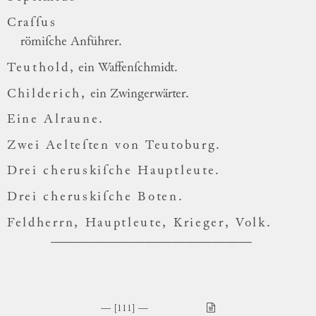
Craſſus
römiſche Anführer.
Teuthold,
ein Waffenſchmidt.
Childerich,
ein Zwingerwärter.
Eine Alraune.
Zwei Aelteſten von Teutoburg.
Drei cheruskiſche Hauptleute.
Drei cheruskiſche Boten.
Feldherrn, Hauptleute, Krieger, Volk.
[111]