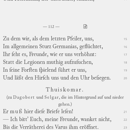
112
Zu dem wir, als dem letzten Pfeiler, uns,
15
Im allgemeinen
Sturz
Germanias, geflüchtet,
16
Ihr ſeht es, Freunde, wie er uns verhöhnt:
17
Statt die Legionen muthig aufzuſuchen,
18
In ſeine Forſten ſpielend führt er uns,
19
Und läßt den Hirſch uns und den Uhr beſiegen.
20
Thuiskomar.
(zu
Dagobert
und
Selgar
, die im Hintergrund auf und nieder
gehen.)
Er
muß
hier dieſe Briefe leſen!
21
— Ich bitt’ Euch, meine Freunde, wanket nicht,
22
Bis die Verrätherei des Varus ihm eröffnet.
23