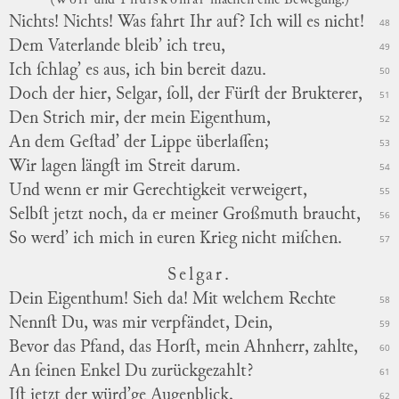
(
Wolf
und
Thuiskomar
machen eine Bewegung.)
Nichts! Nichts! Was fahrt Ihr auf? Ich will es nicht!
48
Dem Vaterlande bleib’ ich treu,
49
Ich ſchlag’ es aus, ich bin bereit dazu.
50
Doch der hier, Selgar, ſoll, der Fürſt der Brukterer,
51
Den Strich mir, der mein Eigenthum,
52
An dem Geſtad’ der Lippe überlaſſen;
53
Wir lagen längſt im Streit darum.
54
Und wenn er mir Gerechtigkeit verweigert,
55
Selbſt jetzt noch, da er meiner Großmuth braucht,
56
So werd’ ich mich in euren Krieg nicht miſchen.
57
Selgar.
Dein Eigenthum! Sieh da! Mit welchem Rechte
58
Nennſt Du, was mir verpfändet, Dein,
59
Bevor das Pfand, das Horſt, mein Ahnherr, zahlte,
60
An ſeinen Enkel Du zurückgezahlt?
61
Iſt jetzt der würd’ge Augenblick,
62