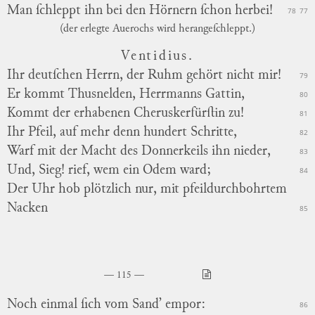
Man ſchleppt ihn bei den Hörnern ſchon herbei!
78
77
(der erlegte Auerochs wird herangeſchleppt.)
Ventidius.
Ihr deutſchen Herrn, der Ruhm gehört nicht mir!
79
Er
kommt Thusnelden, Herrmanns Gattin,
80
Kommt der erhabenen Cheruskerfürſtin zu!
81
Ihr Pfeil, auf mehr denn hundert Schritte,
82
Warf mit der Macht des Donnerkeils ihn nieder,
83
Und, Sieg! rief, wem ein Odem ward;
84
Der Uhr hob plötzlich nur, mit pfeildurchbohrtem
Nacken
85
115
Noch einmal ſich vom Sand’ empor:
86