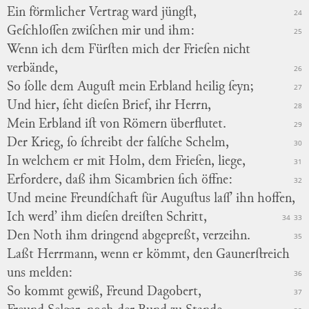
Ein förmlicher Vertrag ward jüngſt,
24
Geſchloſſen zwiſchen mir und ihm:
25
Wenn ich dem Fürſten mich der Frieſen nicht
verbände,
26
So ſolle dem Auguſt mein Erbland heilig ſeyn;
27
Und hier, ſeht dieſen Brief, ihr Herrn,
28
Mein Erbland iſt von Römern überflutet.
29
Der Krieg, ſo ſchreibt der falſche Schelm,
30
In welchem er mit Holm, dem Frieſen, liege,
31
Erfordere, daß ihm Sicambrien ſich öffne:
32
Und meine Freundſchaft für Auguſtus laſſ’ ihn hoffen,
Ich werd’ ihm dieſen dreiſten Schritt,
34
33
Den Noth ihm dringend abgepreßt, verzeihn.
35
Laßt Herrmann, wenn er kömmt, den Gaunerſtreich
uns melden:
36
So kommt gewiß, Freund Dagobert,
37