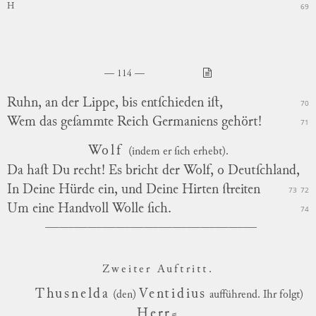
69
H
114
Ruhn, an der Lippe, bis entſchieden iſt,
70
Wem das geſammte Reich Germaniens gehört!
71
Wolf
(indem er ſich erhebt).
Da haſt Du recht! Es bricht der Wolf, o Deutſchland,
In Deine Hürde ein, und Deine Hirten ſtreiten
73
72
Um eine Handvoll Wolle ſich.
74
Zweiter Au
ft
ritt.
Thusnelda
Ventidius
(den)
aufführend. Ihr folgt)
Herr
⸗