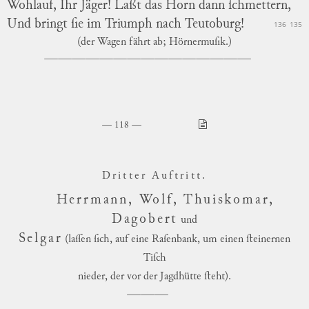
Wohlauf, Ihr Jäger! Laßt das Horn dann ſchmettern,
Und bringt ſie im Triumph nach Teutoburg!
136
135
(der Wagen fährt ab; Hörnermuſik.)
118
Dritter Au
ft
ritt.
Herrmann, Wolf, Thuiskomar,
Dagobert
und
Selgar
(laſſen ſich, auf eine Raſenbank, um einen ſteinernen
Tiſch
nieder, der vor der Jagdhütte ſteht)
.