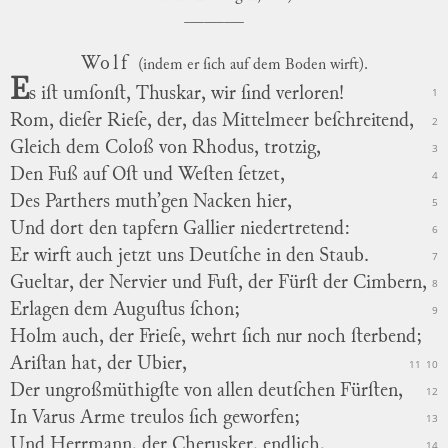
Wolf
(indem er ſich auf dem Boden wirft).
E
s iſt umſonſt, Thuskar, wir ſind verloren!
1
Rom, dieſer Rieſe, der, das Mittelmeer beſchreitend,
2
Gleich dem Coloß von Rhodus, trotzig,
3
Den Fuß auf Oſt und Weſten ſetzet,
4
Des Parthers muth’gen Nacken hier,
5
Und dort den tapfern Gallier niedertretend:
6
Er wirft auch jetzt uns Deutſche in den Staub.
7
Gueltar, der Nervier und Fuſt, der Fürſt der Cimbern,
8
Erlagen dem Auguſtus ſchon;
9
Holm auch, der Frieſe, wehrt ſich nur noch ſterbend;
Ariſtan hat, der Ubier,
11
10
Der ungroßmüthigſte von allen deutſchen Fürſten,
12
In Varus Arme treulos ſich geworfen;
13
Und Herrmann, der Cherusker, endlich,
14