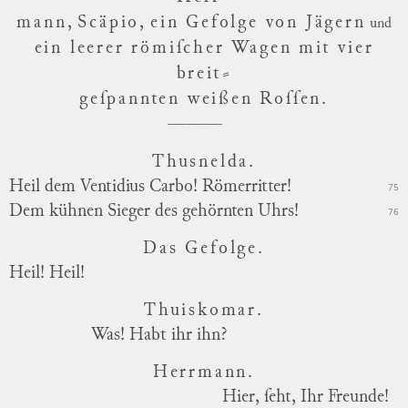
mann,
Scäpio,
ein Gefolge von Jägern
und
ein leerer römiſcher Wagen mit vier
breit
⸗
geſpannten weißen Roſſen.
Thusnelda.
Heil dem Ventidius Carbo! Römerritter!
75
Dem kühnen Sieger des gehörnten Uhrs!
76
Das Gefolge.
Heil! Heil!
Thuiskomar.
Was! Habt ihr ihn?
Herrmann.
Hier, ſeht, Ihr Freunde!