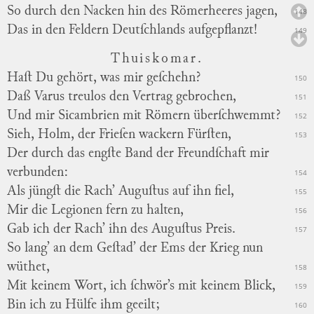
So durch den Nacken hin des Römerheeres jagen,
148
Das in den Feldern Deutſchlands aufgepflanzt!
149
Thuiskomar.
Haſt Du gehört, was mir geſchehn?
150
Daß Varus treulos den Vertrag gebrochen,
151
Und mir Sicambrien mit Römern überſchwemmt?
152
Sieh, Holm, der Frieſen wackern Fürſten,
153
Der durch das engſte Band der Freundſchaft mir
verbunden:
154
Als jüngſt die Rach’ Auguſtus auf ihn fiel,
155
Mir die Legionen fern zu halten,
156
Gab ich der Rach’ ihn des Auguſtus Preis.
157
So lang’ an dem Geſtad’ der Ems der Krieg nun
wüthet,
158
Mit keinem Wort, ich ſchwör’s mit keinem Blick,
159
Bin ich zu Hülfe ihm geeilt;
160