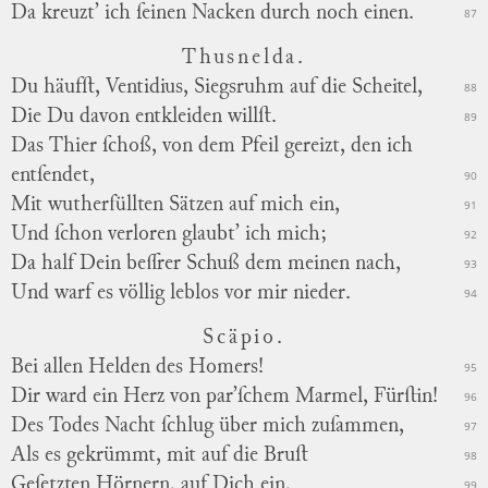
Da kreuzt’ ich ſeinen Nacken durch noch einen.
87
Thusnelda.
Du häufſt, Ventidius, Siegsruhm auf die Scheitel,
88
Die Du davon entkleiden willſt.
89
Das Thier ſchoß, von dem Pfeil gereizt, den ich
entſendet,
90
Mit wutherfüllten Sätzen auf mich ein,
91
Und ſchon verloren glaubt’ ich mich;
92
Da half Dein beſſrer Schuß dem meinen nach,
93
Und warf es völlig leblos vor mir nieder.
94
Scäpio.
Bei allen Helden des Homers!
95
Dir ward ein Herz von par’ſchem Marmel, Fürſtin!
96
Des Todes Nacht ſchlug über mich zuſammen,
97
Als es gekrümmt, mit auf die Bruſt
98
Geſetzten Hörnern, auf Dich ein,
99