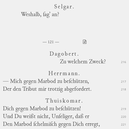
Selgar.
Weshalb, ſag’ an?
121
Dagobert.
Zu welchem Zweck?
216
Herrmann.
— Mich gegen Marbod zu beſchützen,
217
Der den Tribut mir trotzig abgefordert.
218
Thuiskomar.
Dich gegen Marbod zu beſchützen!
219
Und Du weißt nicht, Unſeliger, daß er
220
Den Marbod ſchelmiſch gegen Dich erregt,
221