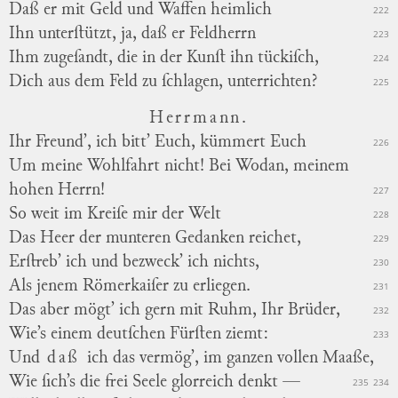
Daß er mit Geld und Waffen heimlich
222
Ihn unterſtützt, ja, daß er Feldherrn
223
Ihm zugeſandt, die in der Kunſt ihn tückiſch,
224
Dich aus dem Feld zu ſchlagen, unterrichten?
225
Herrmann.
Ihr Freund’, ich bitt’ Euch, kümmert Euch
226
Um meine Wohlfahrt nicht! Bei Wodan, meinem
hohen Herrn!
227
So weit im Kreiſe mir der Welt
228
Das Heer der munteren Gedanken reichet,
229
Erſtreb’ ich und bezweck’ ich nichts,
230
Als jenem Römerkaiſer zu erliegen.
231
Das aber mögt’ ich gern mit Ruhm, Ihr Brüder,
232
Wie’s einem deutſchen Fürſten ziemt:
233
Und
daß
ich das vermög’, im ganzen vollen Maaße,
Wie ſich’s die frei Seele glorreich denkt —
235
234