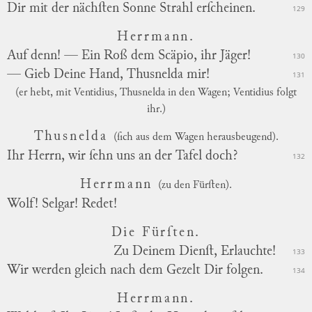
Dir mit der nächſten Sonne Strahl erſcheinen.
129
Herrmann.
Auf denn! — Ein Roß dem Scäpio, ihr Jäger!
130
— Gieb Deine Hand, Thusnelda mir!
131
(er hebt, mit Ventidius, Thusnelda in den Wagen; Ventidius folgt
ihr.)
Thusnelda
(ſich aus dem Wagen herausbeugend).
Ihr Herrn, wir ſehn uns an der Tafel doch?
132
Herrmann
(zu den Fürſten).
Wolf! Selgar! Redet!
Die Fürſten.
Zu Deinem Dienſt, Erlauchte!
133
Wir werden gleich nach dem Gezelt Dir folgen.
134
Herrmann.