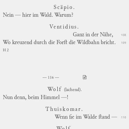
Scäpio.
Nein — hier im Wald. Warum?
Ventidius.
Ganz in der Nähe,
108
Wo kreuzend durch die Forſt die Wildbahn bricht.
109
H 2
116
Wolf
(lachend).
Nun denn, beim Himmel —!
Thuiskomar.
Wenn ſie im Walde ſtand —
110