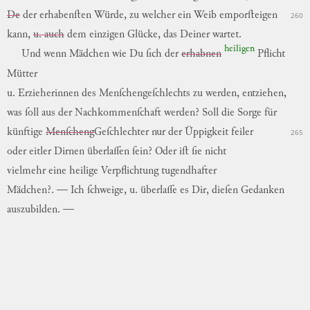
De
der
erhabenſten
Würde
,
zu
welcher
ein
Weib
emporſteigen
260
kann
,
u. auch
dem
einzigen
Glücke
,
das
Deiner
wartet
.
heiligen
Und
wenn
Mädchen
wie
Du
ſich
der
erhabnen
Pflicht
Mütter
u.
Erzieherinnen
des
Menſchengeſchlechts
zu
wer
den,
entziehen
,
was
ſoll
aus
der
Nachkommenſchaft
werden
?
Soll
die
Sorge
für
künftige
Menſcheng
Geſchlechter
nur
der
Üppigkeit
feiler
265
oder
eitler
Dirnen
überlaſſen
ſein
?
Oder
iſt
ſie
nicht
vielmehr
eine
heilige
Verpflichtung
tugendhafter
Mädchen?.
—
Ich
ſchweige
,
u.
überlaſſe
es
Dir
,
dieſen
Gedanken
auszubilden
. —