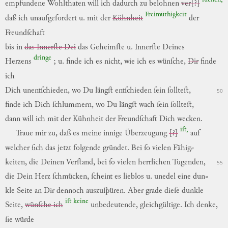
empfundene
Wohlthaten
will
ich
dadurch
zu
belohnen
ver[?]
Freimüthigkeit
daß
ich
unaufgefordert
u.
mit
der
Kühnheit
der
Freundſchaft
bis
in
das Innerſte Dei
das
Geheimſte
u.
Innerſte
Deines
dringe
Herzens
;
u.
finde
ich
es
nicht
,
wie
ich
es
wünſche
,
Dir
finde
ich
Dich
unentſchieden
,
wo
Du
längſt
entſchieden
ſein
ſollteſt
,
50
finde
ich
Dich
ſchlummern
,
wo
Du
längſt
wach
ſein
ſollteſt
,
dann
will
ich
mit
der
Kühnheit
der
Freundſchaft
Dich
wecken
.
iſt,
Traue
mir
zu
,
daß
es
meine
innige
Überzeugung
[?]
auf
welcher
ſich
das
jetzt
folgende
gründet
.
Bei
ſo
vielen
Fähig
⸗
keiten,
die
Deinen
Verſtand
,
bei
ſo
vielen
herrlichen
Tugenden
,
55
die
Dein
Herz
ſchmücken
,
ſcheint
es
lieblos
u.
unedel
eine
dun
⸗
kle
Seite
an
Dir
dennoch
auszuſpüren
.
Aber
grade
dieſe
dunkle
iſt
keine
Seite
,
wünſche ich
unbedeutende
,
gleichgültige
.
Ich
denke
,
ſie
würde