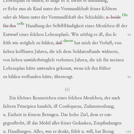
Lebensplan
zu
bilden
,
ſo
lange
iſt
u.
bleibt
er
unmündig
,
er
ſtehe
nun
als
Kind
unter
der
Vormundſchaft
ſeiner
E
Ältern
Die
oder
als
Mann
unter
der
Vormundſchaft
des
Schickſals;
u. beide
erſte
für ihn
Handlung
der
Selbſtſtändigkeit
eines
Menſchen
iſt
der
Entwurf
eines
ſolchen
Lebensplan’s
.
Wie
nöthig
es
iſt
,
ihn
ſo
90
davon
früh
wie
möglich
zu
bilden
,
daß
hat
mich
der
Verluſt
,
von
ſieben
koſtbaren
Jahren
,
die
ich
dem
Soldatenſtande
widmete
,
von
ſieben
unwiderbringlich
verlornen
Jahren
,
die
ich
für
meinen
Lebensplan
hätte
anwenden
gekonnt
,
wenn
ich
ihn
früher
zu
bilden
verſtanden
hätte
,
überzeugt
.
95
[4]
Ein
ſchönes
Kennzeichen
eines
ſolchen
Menſchen
,
der
nach
ſichern
Principien
handelt
,
iſt
Conſequenz
,
Zuſammenhang
,
u.
Einheit
in
ſeinem
Betragen
.
Das
hohe
Ziel
,
dem
er
ent
⸗
gegenſtrebt,
iſt
das
Mobil
aller
ſeiner
Gedanken
,
Empfindungen
u.
Handlungen
.
Alles
,
was
er
denkt
,
fühlt
u.
will
,
hat
Bezug
100