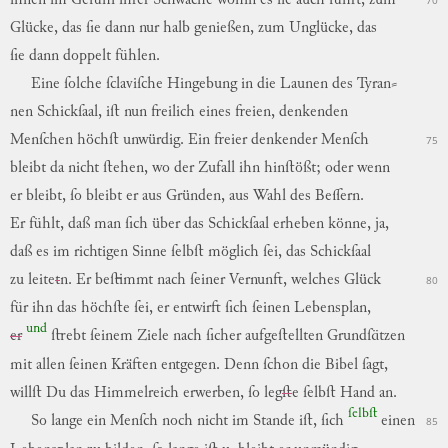
ihnen
im
Gefühl
ihrer
Schwäche
wohin
es
ſie
auch
führt
,
zum
70
Glücke
,
das
ſie
dann
nur
halb
genießen
,
zum
Unglücke
,
das
ſie
dann
doppelt
fühlen
.
Eine
ſolche
ſclaviſche
Hingebung
in
die
Launen
des
Tyran
⸗
nen
Schickſaal
,
iſt
nun
freilich
eines
freien
,
denkenden
Menſchen
höchſt
unwürdig
.
Ein
freier
denkender
Menſch
75
bleibt
da
nicht
ſtehen
,
wo
der
Zufall
ihn
hinſtößt
;
oder
wenn
er
bleibt
,
ſo
bleibt
er
aus
Gründen
,
aus
Wahl
des
Beſſern
.
Er
fühlt
,
daß
man
ſich
über
das
Schickſaal
erheben
könne
,
ja
,
daß
es
im
richtigen
Sinne
ſelbſt
möglich
ſei
,
das
Schickſaal
zu
leite
t
n.
Er
beſtimmt
nach
ſeiner
Ver
nunft,
welches
Glück
80
für
ihn
das
höchſte
ſei
,
er
entwirft
ſich
ſeinen
Lebensplan
,
und
er
ſtrebt
ſeinem
Ziele
nach
ſicher
aufgeſtellten
Grundſätzen
mit
allen
ſeinen
Kräften
entgegen
.
Denn
ſchon
die
Bibel
ſagt
,
willſt
Du
das
Himmelreich
erwerben
,
ſo
leg
ſt
e
ſelbſt
Hand
an
.
ſelbſt
So
lange
ein
Menſch
noch
nicht
im
Stande
iſt
,
ſich
einen
85