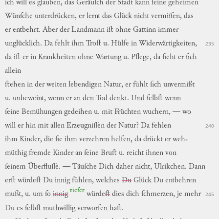
ich
will
es
glauben
,
das
Geräuſch
der
Stadt
kann
ſeine
geheimen
Wünſche
unterdrücken
,
er
lernt
das
Glück
nicht
vermiſſen
,
das
er
entbehrt
.
Aber
der
Landmann
iſt
ohne
Gattinn
immer
unglücklich
.
Da
fehlt
ihm
Troſt
u.
Hülfe
in
Widerwärtigkeiten
,
235
da
iſt
er
in
Krankheiten
ohne
Wartung
u.
Pflege
,
da
ſieht
er
ſich
allein
ſtehen
in
der
weiten
lebendigen
Natur
,
er
fühlt
ſich
unvermißt
u.
unbeweint
,
wenn
er
an
den
Tod
denkt
.
Und
ſelbſt
wenn
ſeine
Bemühungen
gedeihen
u.
mit
Früchten
wuchern
,
—
wo
will
er
hin
mit
allen
Erzeugniſſen
der
Natur
?
Da
fehlen
240
ihm
Kinder
,
die
ſie
ihm
verzehren
helfen
,
da
drückt
er
weh
⸗
müthig
fremde
Kinder
an
ſeine
Bruſt
u.
reicht
ihnen
von
ſeinem
Überfluſſe
.
—
Täuſche
Dich
daher
nicht
,
Ulrikchen.
Dann
erſt
würdeſt
Du
innig
fühlen
,
wel
ches
Du
Glück
Du
entbehren
tiefer
mußt
,
u.
um
ſo
innig
würde
ſt
dies
dich
ſchmerzen
,
je
mehr
245
Du
es
ſelbſt
muthwillig
verworfen
haſt
.