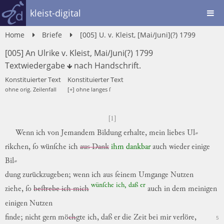
kleist-digital
Home
Briefe
[005] U. v. Kleist, [Mai/Juni](?) 1799
[005] An Ulrike v. Kleist, Mai/Juni(?) 1799
Textwiedergabe
nach
Handschrift
.
Konstituierter Text
Konstituierter Text
ohne orig. Zeilenfall
[+] ohne langes ſ
[1]
Wenn
ich
von
Jemandem
Bildung
erhalte
,
mein
liebes
Ul
⸗
rikchen,
ſo
wünſche
ich
aus Dank
ihm
dankbar
auch
wieder
einige
Bil
⸗
dung
zurückzugeben
;
wenn
ich
aus
ſeinem
Umgange
Nutzen
wünſche
ich
,
daß
er
ziehe
,
ſo
beſtrebe ich mich
auch
in
dem
meinigen
einigen
Nutzen
finde
;
nicht
gern
mö
ch
gte
ich
,
daß
er
die
Zeit
bei
mir
verlöre,
5