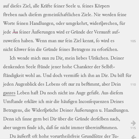
auf
dieſes
Ziel
,
alle
Kräfte
ſeiner
Seele
u.
ſeines
Körpers
ſtreben
nach
dieſem
gemeinſchaftlichen
Ziele
.
Nie
werden
ſeine
Worte
ſeinen
Handlungen
,
oder
umgekehrt
,
widerſprechen
,
für
jede
Äu
ſeiner
Äußerungen
wird
er
Gründe
der
Vernunft
auf
⸗
zuweiſen
haben
.
Wenn
man
nur
ſein
Ziel
kennt
,
ſo
wird
es
105
nicht
ſchwer
ſein
die
Gründe
ſeines
Betragens
zu
erforſchen
.
Ich
wende
mich
nun
zu
Dir
,
mein
liebes
Ulrikchen.
Deiner
denkenden
Seele
ſtünde
jener
hohe
Charakter
der
Selbſt
⸗
ſtändigkeit
wohl
an
.
Und
doch
vermiſſe
ich
ihn
an
Dir
.
Du
biſt
für
jeden
Augenblick
des
Lebens
oft
nur
zu
beſtimmt
,
aber
Dein
110
ganzes
Leben
haſt
Du
noch
nicht
ins
Auge
gefaßt
.
Aus
dieſem
Umſtande
erkläre
ich
mir
die
häufigen
Inconſequenzen
Deines
Betragens
,
die
Widerſprüche
Deiner
Äußerungen
u.
Handlungen
.
Denn
ich
ſinne
gern
bei
Dir
über
die
Gründe
derſelben
nach
,
aber
ungern
finde
ich
,
daß
ſie
nicht
immer
übereinſtimmen
.
115
Du
äußerſt
oft
hohe
vorurtheilsfreie
Grundſätze
der
Tu
⸗