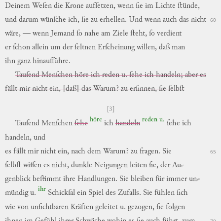
Deinem
Weſen
die
Krone
aufſetzen
,
wenn
ſie
im
Lichte
ſtünde
,
und
darum
wünſche
ich
,
ſie
zu
erhellen
.
Und
wenn
auch
das
nicht
60
wäre
,
—
wenn
Jemand
ſo
nahe
am
Ziele
ſteht
,
ſo
verdient
er
ſchon
allein
um
der
ſeltnen
Erſcheinung
willen
,
daß
man
ihn
ganz
hinaufführe
.
Tauſend Menſchen höre ich reden u. ſehe ich handeln; aber es
fällt mir nicht ein, [daß] das Warum? zu erſinnen, ſie ſelbſt
[3]
höre
reden
u.
Tauſend
Menſchen
ſehe
ich
handeln
ſehe
ich
handeln
,
und
es
fällt
mir
nicht
ein
,
nach
dem
Warum
?
zu
fragen
.
Sie
65
ſelbſt
wiſſen
es
nicht
,
dunkle
Neigungen
leiten
ſie
,
der
Au
⸗
genblick
beſtimmt
ihre
Handlungen
.
Sie
bleiben
für
immer
un
⸗
ihr
mündig
u.
Schickſal
ein
Spiel
des
Zufalls
.
Sie
fühlen
ſich
wie
von
unſichtbaren
Kräften
geleitet
u.
gezogen
,
ſie
folgen