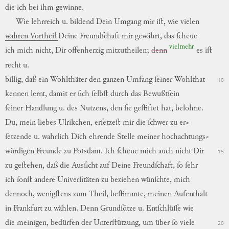
die
ich
bei
ihm
gewinne
.
Wie
lehrreich
u.
bildend
Dein
Umgang
mir
iſt
,
wie
vielen
wahren
Vortheil
Deine
Freundſchaft
mir
gewährt
,
das
ſcheue
vielmehr
ich
mich
nicht
,
Dir
offenherzig
mitzutheilen;
denn
es
iſt
recht
u.
billig
,
daß
ein
Wohlthäter
den
ganzen
Umfang
ſeiner
Wohlthat
10
kennen
lernt
,
damit
er
ſich
ſelbſt
durch
das
Bewußtſein
ſeiner
Handlung
u.
des
Nut
zens,
den
ſie
geſtiftet
hat
,
belohne
.
Du
,
mein
liebes
Ulrikchen,
erſetzeſt
mir
die
ſchwer
zu
er
⸗
ſetzende
u.
wahrlich
Dich
ehrende
Stelle
meiner
hochachtungs
⸗
würdigen
Freunde
zu
Potsdam.
Ich
ſcheue
mich
auch
nicht
Dir
15
zu
geſtehen
,
daß
die
Ausſicht
auf
Deine
Freundſchaft
,
ſo
ſehr
ich
ſonſt
andere
Univerſitäten
zu
beziehen
wünſchte
,
mich
dennoch
,
wenigſtens
zum
Theil
,
beſtimmte
,
meinen
Aufenthalt
in
Frankfurt
zu
wählen
.
Denn
Grundſätze
u.
Entſchlüſſe
wie
die
meinigen
,
bedürfen
der
Unterſtützung
,
um
über
ſo
viele
20