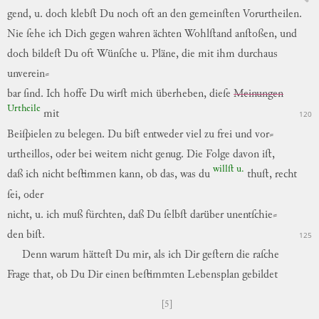
gend,
u.
doch
klebſt
Du
noch
oft
an
den
gemeinſten
Vorurtheilen
.
Nie
ſehe
ich
Dich
gegen
wahren
ächten
Wohlſtand
anſtoßen
,
und
doch
bildeſt
Du
oft
Wünſche
u.
Pläne
,
die
mit
ihm
durchaus
unverein
⸗
bar
ſind
.
Ich
hoffe
Du
wirſt
mich
überheben
,
dieſe
Meinungen
Urtheile
mit
120
Beiſpielen
zu
belegen
.
Du
biſt
entweder
viel
zu
frei
und
vor
⸗
urtheillos
,
oder
bei
weitem
nicht
genug
.
Die
Folge
davon
iſt
,
willſt
u.
daß
ich
nicht
beſtimmen
kann
,
ob
das
,
was
du
thuſt
,
recht
ſei
,
oder
nicht
,
u.
ich
muß
fürchten
,
daß
Du
ſelbſt
darüber
unentſchie
⸗
den
biſt
.
125
Denn
warum
hätteſt
Du
mir
,
als
ich
Dir
geſtern
die
raſche
Frage
that
,
ob
Du
Dir
einen
beſtimmten
Lebensplan
gebildet
[5]