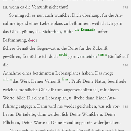
zu
,
wenn
es
die
Vernunft
nicht
thut?
175
So
innig
ich
es
nun
auch
wünſche
,
Dich
überhaupt
für
die
An
⸗
nahme
irgend
eines
Lebensplans
zu
beſtimmen
,
weil
ich
Dir
gern
die
Kenntniß
das
Glück
gönne
,
das
Sicherheit, Ruhe
unſrer
Beſtimmung
,
d
ie
er
ſichere
Genuß
der
Gegenwart
u.
die
Ruhe
für
die
Zukunft
nicht
einen
gewähren
,
ſo
möchte
ich
doch
gern
vermeiden
Einfluß
auf
die
180
Annahme
eines
beſtimmten
Lebensplanes
haben
.
Das
möge
allein
ſein
das
Werk
Deiner
Vernunft
.
Prüfe
Deine
Natur
,
beurtheile
welches
moraliſche
Glück
ihr
am
angemeſſenſten
ſei
,
mit
einem
Worte
,
bilde
Dir
einen
Lebensplan
,
u.
ſtrebe
dann
ſeiner
Aus
⸗
führung
entgegen
.
Dann
wird
nie
wieder
geſchehen
,
was
ich
vor
⸗
185
her
an
Dir
tadelte
,
dann
werden
ſich
Deine
Wünſche
u.
Deine
Pflichten
,
Deine
Worte
u.
Deine
Handlungen
nie
widerſprechen
.