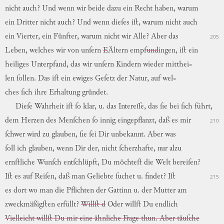
nicht
auch
?
Und
wenn
wir
beide
dazu
ein
Recht
haben
,
warum
ein
Dritter
nicht
auch
?
Und
wenn
dieſes
iſt
,
warum
nicht
auch
ein
Vierter
,
ein
Fünfter
,
warum
nicht
wir
Alle?
Aber
das
205
Leben
,
welches
wir
von
unſern
E
Ältern
empf
und
ingen
,
iſt
ein
heiliges
Unterpfand
,
das
wir
unſern
Kindern
wieder
mitthei
⸗
len
ſollen
.
Das
iſt
ein
ewiges
Geſetz
der
Natur
,
auf
wel
⸗
ches
ſich
ihre
Erhaltung
gründet
.
Dieſe
Wahrheit
iſt
ſo
klar
,
u.
das
Intereſſe
,
das
ſie
bei
ſich
führt
,
dem
Herzen
des
Menſchen
ſo
innig
eingepflanzt
,
daß
es
mir
210
ſchwer
wird
zu
glauben
,
ſie
ſei
Dir
unbekannt
.
Aber
was
ſoll
ich
glauben
,
wenn
Dir
der
,
nicht
ſcherzhafte
,
nur
alzu
ernſtliche
Wunſch
entſchlüpft
,
Du
möchteſt
die
Welt
bereiſen
?
Iſt
es
auf
Reiſen
,
daß
man
Geliebte
ſuchet
u.
findet
?
Iſt
215
es
dort
wo
man
die
Pflichten
der
Gattinn
u.
der
Mutter
am
zweckmäßigſten
erfüllt
?
Willſt d
Oder
willſt
Du
endlich
Vielleicht willſt Du mir eine ähnliche Frage thun. Aber täuſche