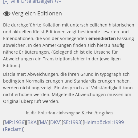
[»]
Alle Orte anzeigen +/–
Vergleich Editionen
Die durchgeführte Kollation mit unterschiedlichen historischen
und aktuellen Kleist-Editionen zeigt bestimmte Lesarten und
Emendationen, die von der vorliegenden
emendierten
Fassung
abweichen. In den Anmerkungen finden sich hierzu häufig
nähere Erläuterungen. (Gelegentlich ist die Ursache für
Abweichungen ein Transkriptionsfehler in der jeweiligen
Edition.)
Disclaimer: Abweichungen, die ihren Grund in typographisch
bedingten Normalisierungen und Standardisierungen haben,
werden nicht angezeigt. Ein Anspruch auf Vollständigkeit kann
nicht erhoben werden. Mitgeteilte Abweichungen müssen am
Original überprüft werden.
In die Kollation einbezogene Kleist-Ausgaben
[
MP:1936
]
[
BKA
]
[
MA
]
[
DKV
]
[
SE:1993
]
[
Heimböckel:1999
(Reclam)
]