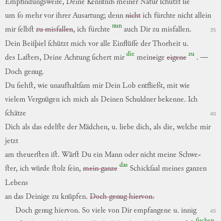
Empfindungsweiſe
,
Deine
Kenntniß
meiner
Natur
ſchützt
ſie
um
ſo
mehr
vor
ihrer
Ausartung
;
denn
nicht
ich
fürchte
nicht
allein
nun
mir
ſelbſt
zu misfallen
,
ich
fürchte
auch
Dir
zu
misfallen
.
35
Dein
Beiſpiel
ſchützt
mich
vor
alle
Einflüſſe
der
Thorheit
u.
die
zu
des
Laſters
,
Deine
Achtung
ſichert
mir
mein
e
ige
eigene
.
—
Doch
genug
.
Du
ſiehſt
,
wie
unaufhaltſam
mir
Dein
Lob
entfließt
,
mit
wie
vielem
Vergnügen
ich
mich
als
Deinen
Schuldner
bekenne
.
Ich
ſchätze
40
Dich
als
das
edelſte
der
Mädchen
,
u.
liebe
dich,
als
die
,
welche
mir
jetzt
am
theuerſten
iſt
.
Wärſt
Du
ein
Mann
oder
nicht
meine
Schwe
⸗
das
ſter,
ich
würde
ſtolz
ſein
,
mein ganze
Schickſaal
meines
ganzen
Lebens
an
das
Deinige
zu
knüpfen
.
Doch genug hiervon.
Doch
genug
hiervon
.
So
viele
von
Dir
empfangene
u.
innig
45
ſuchen,