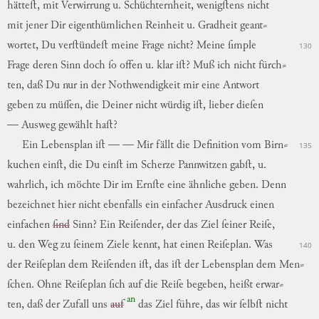
hätteſt
,
mit
Verwirrung
u.
Schüchternheit
,
wenigſtens
nicht
mit
jener
Dir
eigenthümlichen
Reinheit
u.
Gradheit
geant
⸗
wortet,
Du
verſtündeſt
meine
Frage
nicht
?
Meine
ſimple
130
Frage
deren
Sinn
doch
ſo
offen
u.
klar
iſt
?
Muß
ich
nicht
fürch
⸗
ten,
daß
Du
nur
in
der
Nothwendigkeit
mir
eine
Antwort
geben
zu
müſſen
,
die
Deiner
nicht
würdig
iſt
,
lieber
dieſen
—
Ausweg
gewählt
haſt
?
Ein
Lebensplan
iſt
—
—
Mir
fällt
die
Definition
vom
Birn
⸗
135
kuchen
einſt,
die
Du
einſt
im
Scherze
Pannwitzen
gabſt
,
u.
wahrlich
,
ich
möchte
Dir
im
Ernſte
eine
ähnliche
geben
.
Denn
bezeichnet
hier
nicht
ebenfalls
ein
einfacher
Ausdruck
einen
einfachen
ſind
Sinn
?
Ein
Reiſender
,
der
das
Ziel
ſeiner
Reiſe
,
u.
den
Weg
zu
ſeinem
Ziele
kennt
,
hat
einen
Reiſeplan
.
Was
140
der
Reiſeplan
dem
Reiſenden
iſt
,
das
iſt
der
Lebensplan
dem
Men
⸗
ſchen.
Ohne
Reiſeplan
ſich
auf
die
Reiſe
begeben
,
heißt
erwar
⸗
an
ten,
daß
der
Zufall
uns
auf
das
Ziel
führe
,
das
wir
ſelbſt
nicht