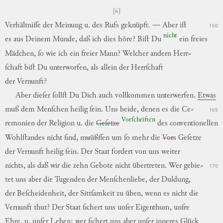
[6]
Verhältniſſe
der
Meinung
u.
des
Rufs
geknüpft
.
—
Aber
iſt
160
nicht
es
aus
Deinem
Munde
,
daß
ich
dies
höre
?
Biſt
Du
ein
freies
Mädchen
,
ſo
wie
ich
ein
freier
Mann
?
Welcher
andern
Herr
⸗
ſchaft
biſt
Du
unterworfen
,
als
allein
der
Herrſchaft
der
Vernunft
?
Aber
dieſer
ſollſt
Du
Dich
auch
vollkommen
unterwerfen
.
Etwas
muß
dem
Menſchen
heilig
ſein
.
Uns
beide
,
denen
es
die
Ce
⸗
165
Vorſchriften
remonien
der
Religion
u.
die
Geſetze
des
conventio
nellen
Wohlſtandes
nicht
ſind
,
m
u
ü
ß
ſſen
um
ſo
mehr
die
Vors
Geſetze
der
Vernunft
heilig
ſein
.
Der
Staat
fordert
von
uns
weiter
nichts
,
als
daß
wir
die
zehn
Gebote
nicht
übertreten
.
Wer
gebie
⸗
170
tet
uns
aber
die
Tugenden
der
Menſchenliebe
,
der
Duldung
,
der
Beſcheidenheit
,
der
Sittſamkeit
zu
üben
,
wenn
es
nicht
die
Vernunft
thut?
Der
Staat
ſichert
uns
unſer
Eigenthum
,
unſre
Ehre
,
u.
unſer
Leben
;
wer
ſichert
uns
aber
unſer
inneres
Glück