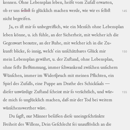
kennen
.
Ohne
Lebensplan
leben
,
heißt
vom
Zufall
erwarten
,
ob
er
uns
ſelbſt
ſo
glücklich
machen
werde
,
wie
wir
es
ſelbſt
145
nicht
begreifen
.
Ja
,
es
iſt
mir
ſo
unbegreiflich
,
wie
ein
Menſch
ohne
Lebensplan
leben
könne
,
u.
ich
fühle
,
an
der
Sicherheit
,
mit
welcher
ich
die
Gegenwart
benutze
,
an
der
Ruhe
,
mit
welcher
ich
in
die
Zu
⸗
kunft
blicke
,
ſo
innig
,
welch’
ein
unſchätzbares
Glück
mir
150
mein
Lebensplan
gewährt
,
u.
der
Zuſtand
,
ohne
Lebensplan
,
ohne
feſte
Beſtimmung
,
immer
ſchwankend
zwiſchen
unſichern
Wünſchen
,
immer
im
Widerſpruch
mit
meinen
Pflichten
,
ein
Spiel
des
Zufalls
,
eine
Puppe
am
Drathe
des
Schickſaals
—
dieſer
unwürdige
Zuſtand
ſcheint
mir
ſo
verächtlich
,
und
wür
⸗
155
de
mich
ſo
unglücklich
machen
,
daß
mir
der
Tod
bei
weitem
wünſchenswerther
wäre
.
Du
ſagſt
,
nur
Männer
beſäßen
dieſe
uneingeſchränkte
Freiheit
des
Willens
,
Dein
Geſchlecht
ſei
unauflöslich
an
die