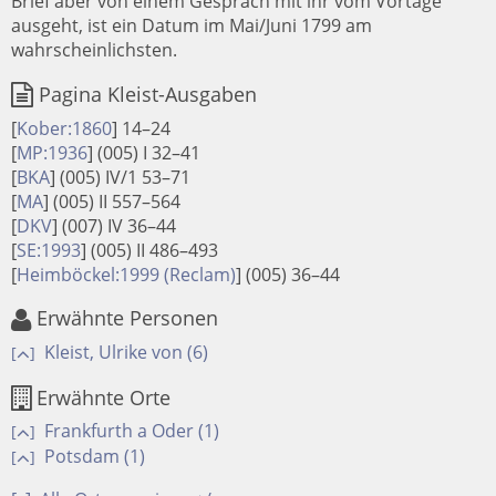
Brief aber von einem Gespräch mit ihr vom Vortage
ausgeht, ist ein Datum im Mai/Juni 1799 am
wahrscheinlichsten.
Pagina Kleist-Ausgaben
[
Kober:1860
]
14–24
[
MP:1936
]
(005) I 32–41
[
BKA
]
(005) IV/1 53–71
[
MA
]
(005) II 557–564
[
DKV
]
(007) IV 36–44
[
SE:1993
]
(005) II 486–493
[
Heimböckel:1999 (Reclam)
]
(005) 36–44
Erwähnte Personen
Kleist, Ulrike von (6)
[
]
Erwähnte Orte
Frankfurth a Oder (1)
[
]
Potsdam (1)
[
]