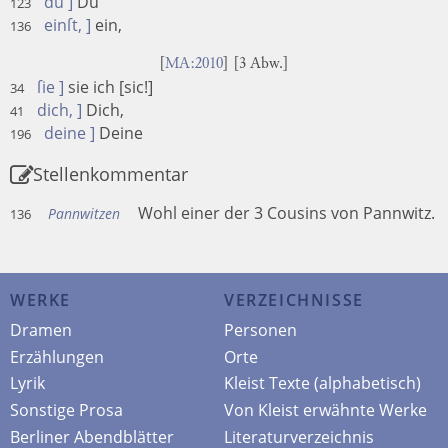
du ]
Du
123
einſt, ]
ein,
136
[
MA:2010
] [3 Abw.]
ſie ]
sie ich [sic!]
34
dich, ]
Dich,
41
deine ]
Deine
196
Stellenkommentar
Wohl einer der 3 Cousins von Pannwitz.
Pannwitzen
136
WERKE
VERZEICHNISSE
Dramen
Personen
Erzählungen
Orte
Lyrik
Kleist Texte (alphabetisch)
Sonstige Prosa
Von Kleist erwähnte Werke
Berliner Abendblätter
Literaturverzeichnis