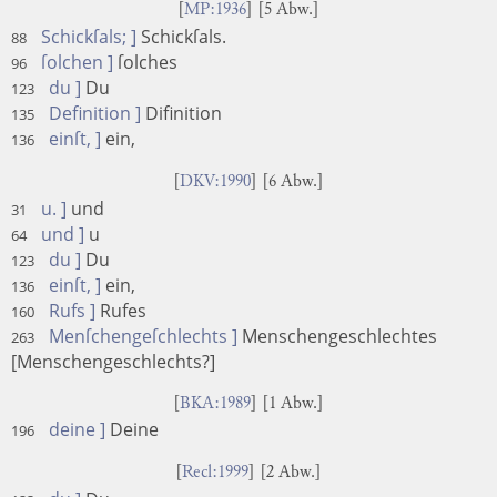
[
MP:1936
] [5 Abw.]
Schickſals; ]
Schickſals.
88
ſolchen ]
ſolches
96
du ]
Du
123
Definition ]
Difinition
135
einſt, ]
ein,
136
[
DKV:1990
] [6 Abw.]
u. ]
und
31
und ]
u
64
du ]
Du
123
einſt, ]
ein,
136
Rufs ]
Rufes
160
Menſchengeſchlechts ]
Menschengeschlechtes
263
[Menschengeschlechts?]
[
BKA:1989
] [1 Abw.]
deine ]
Deine
196
[
Recl:1999
] [2 Abw.]