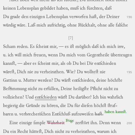
Aber
noch
weit
mehr
als
ich
fürchte
,
Du
möchteſt
noch
bisher
keinen
Lebensplan
gebildet
haben
,
muß
ich
fürchten
,
daß
Du
grade
den
einzigen
Lebensplan
verworfen
haſt
,
der
Deiner
190
würdig
wäre
.
Laß
mich
aufrichtig
,
ohne
Rückhalt
,
ohne
alle
falſche
[7]
Scham
reden
.
Es
ſcheint
mir
,
—
es
iſt
möglich
daß
ich
mich
irre
,
u.
ich
will
mich
freuen
,
wenn
Du
mich
vom
Gegentheile
überzeugen
kannſt
,
—
aber
es
ſcheint
mir
,
als
ob
Du
bei
Dir
entſchieden
wäreſt
,
Dich
nie
zu
verheirathen
.
Wie
?
Du
wollteſt
nie
195
Gattinn
u.
Mutter
werden
?
Du
wärſt
entſchieden
,
deine
höchſte
Beſtimmung
nicht
zu
erfüllen
,
Deine
heiligſte
Pflicht
nicht
zu
vollziehen
?
Und
entſchieden
wärſt
Du
darüber
?
Ich
bin
wahrlich
begierig
die
Gründe
zu
hören
,
die
Du
für
dieſen
höchſt
ſtraf
⸗
haben
kannſt
.
baren
u.
verbrecheriſchen
Entſchluß
aufzuweiſen
haſt.
Frage
Eine
einzige
ſimple
Wahrheit
zerſtört
ihn
.
Denn
wenn
200
Du
ein
Recht
hätteſt
,
Dich
nicht
zu
verheirathen
,
warum
ich