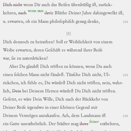
Dich nicht
wenn
Dir
auch
das
Reiſen
überdrüßig
iſt
,
zurück
⸗
wenn
nun
kehren,
nach
d
er
ie
Blüthe
Deiner
Jahre
dahingewelkt
iſt
,
u.
erwarten
,
ob
ein
Mann
philoſophiſch
genug
denke
,
220
[8]
Dich
dennoch
zu
heirathen?
Soll
er
Weiblichkeit
von
einem
Weibe
erwarten
,
deren
Geſchäft
es
während
ihrer
Reiſe
war
,
ſie
zu
unterdrücken
?
Aber
Du
glaubſt
Dich
tröſten
zu
können
,
wenn
Du
auch
einen
ſolchen
Mann
nicht
fändeſt
.
Täuſche
Dich
nicht
,
Ul
⸗
225
rickchen,
ich
fühle
es
,
Du
würdeſt
Dich
nicht
tröſten
,
nein
,
wahr
⸗
lich,
Dein
bei
Deinem
Herzen
würdeſt
Du
Dich
nicht
tröſten
.
Geſetzt
,
es
wäre
Dein
Wille
,
Dich
nach
der
Rückkehr
von
Deiner
Reiſe
irgendwo
in
einer
ſchönen
Gegend
mit
Deinem
Vermögen
anzukaufen
.
Ach
,
dem
Landmann
iſt
230
ſeiner
ein
Gatte
unentbehrlich
.
Der
Städter
mag
ihrer
entbehren
,