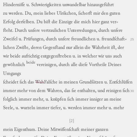
Hinderniſſe
u.
Schwierigkeiten
unwandelbar
hinausgeführt
zu
werden
.
Du
,
mein
liebes
Ulrikchen,
ſicherſt
mir
den
guten
Erfolg
derſelben
.
Du
biſt
die
Einzige
die
mich
hier
ganz
ver
⸗
ſteht.
Durch
unſere
vertraulichen
Unterredungen
,
durch
unſere
Zweifel
u.
Prüfungen
,
durch
unſere
freundlichen
u.
freundſchaft
⸗
25
lichen
Zwiſte
,
deren
Gegenſtand
nur
allein
die
Wahrheit
iſt
,
der
wir
beide
aufrichtig
entgegenſtreben
u.
in
welcher
wir
uns
auch
beide
gewöhnlich
vereinigen
,
durch
alle
dieſe
Vortheile
Deines
Umgangs
ſcheidet
ſich
das
Wah
Falſche
in
meinen
Grundſätzen
u.
Entſchlüſſen
immer
mehr
von
dem
Wahren
,
das
ſie
enthalten
,
und
reinigen
ſich
30
folglich
immer
mehr
,
u.
knüpfen
ſich
immer
inniger
an
meine
Seele
,
u.
wurzeln
immer
tiefer
,
u.
werden
immer
mehr
u.
mehr
[2]
mein
Eigenthum
.
Deine
Mitwiſſenſchaft
meiner
ganzen