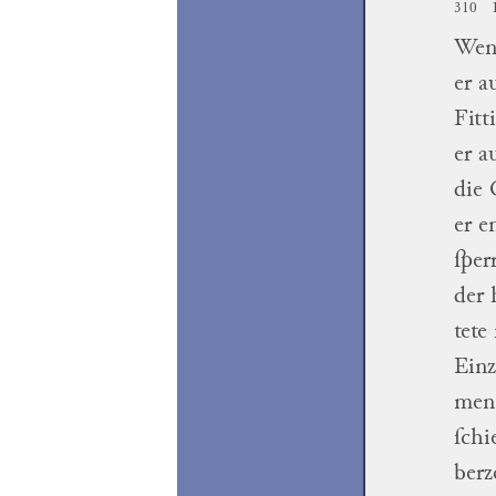
310
Wen
er a
Fitt
er a
die 
er e
ſper
der 
tete
Einz
men
ſchi
ber