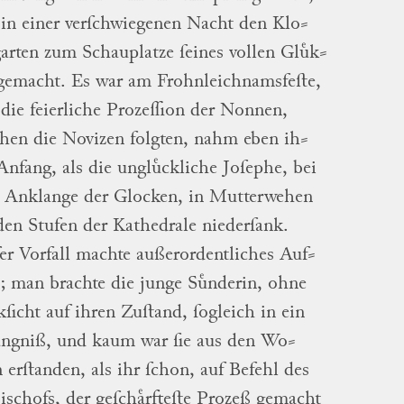
in einer verſchwiegenen Nacht den
Klo
⸗
garten
zum Schauplatze ſeines vollen
Gluͤ
k
⸗
gemacht.
Es war am Frohnleichnamsfeſte,
die feierliche Prozeſſion der Nonnen,
hen die Novizen folgten, nahm eben
ih
⸗
nfang, als die ungluͤckliche Joſephe, bei
 Anklange der Glocken, in Mutterwehen
den Stufen der Kathedrale niederſank.
er Vorfall machte außerordentliches
Auf
⸗
; man brachte die junge Suͤnderin, ohne
kſicht auf ihren Zuſtand, ſogleich in ein
ͤngniß, und kaum war ſie aus den
Wo
⸗
n
erſtanden, als ihr ſchon, auf Befehl des
ischofs, der geſchaͤrfteſte Prozeß gemacht