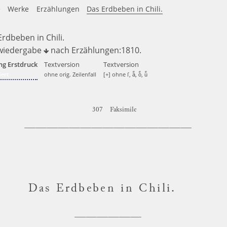
e
Werke
Erzählungen
Das Erdbeben in Chili.
rdbeben in Chili.
wiedergabe
nach
Erzählungen:1810
.
ng Erstdruck
Textversion
Textversion
ert
ohne orig. Zeilenfall
[+] ohne ſ, aͤ, oͤ, uͤ
307
Faksimile
Das Erdbeben in Chili
.