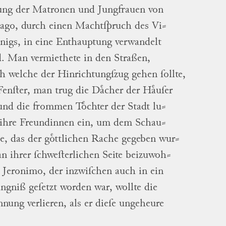
tung
der Matronen und Jungfrauen von
Jago, durch einen Machtſpruch des
Vi
⸗
ͤnigs
, in eine Enthauptung verwandelt
d.
Man vermiethete in den Straßen,
h welche der Hinrichtungſzug gehen ſollte,
Fenſter, man trug die Daͤcher der Haͤuſer
und die frommen Toͤchter der Stadt
lu
⸗
ihre Freundinnen ein, um dem
Schau
⸗
le
, das der goͤttlichen Rache gegeben
wur
⸗
an ihrer ſchweſterlichen Seite
beizuwoh
⸗
.
Jeronimo, der inzwiſchen auch in ein
ͤngniß geſetzt worden war, wollte die
nnung verlieren, als er dieſe ungeheure