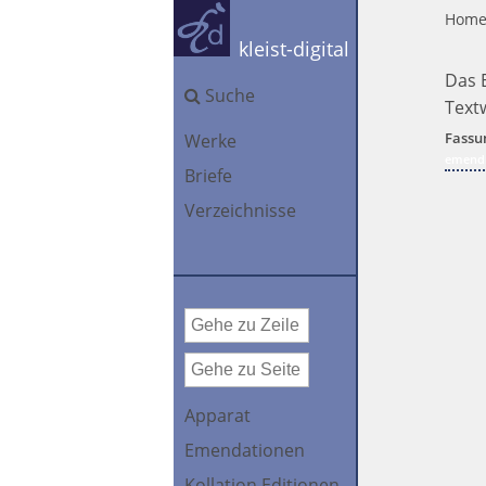
Hom
kleist-digital
Das E
Suche
Text
Fassu
Werke
emendi
Briefe
Verzeichnisse
Apparat
Emendationen
Kollation Editionen