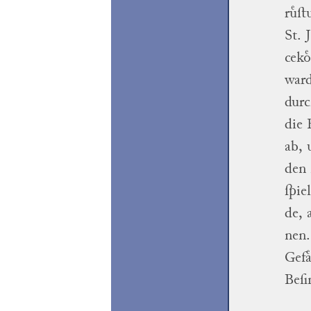
ruͤſ
St. 
ceko
war
durc
die 
ab, 
den
ſpie
de
, 
nen
Gefa
Beſi