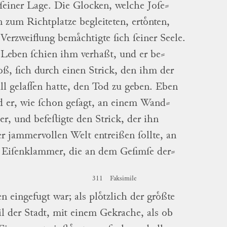
ſeiner Lage.
Die Glocken, welche
Joſe
⸗
n
zum Richtplatze begleiteten, ertoͤnten,
Verzweiflung bemaͤchtigte ſich ſeiner Seele.
Leben ſchien ihm verhaßt, und er
be
⸗
o
ß, ſich durch einen Strick, den ihm der
ll gelaſſen hatte, den Tod zu geben.
Eben
d er, wie ſchon geſagt, an einem
Wand
⸗
ler
, und befeſtigte den Strick, der ihn
er jammervollen Welt entreißen ſollte, an
 Eiſenklammer, die an dem Geſimſe
der
⸗
311
Faksimile
en
eingefugt war; als ploͤtzlich der groͤßte
l der Stadt, mit einem Gekrache, als ob