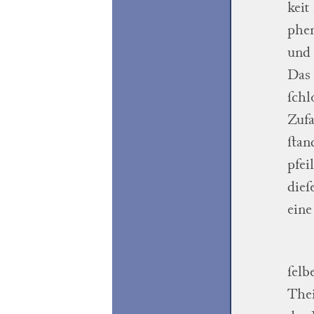
keit
phe
und 
Das 
ſchl
Zufa
ſtan
pfei
dieſ
eine
ſelb
Thei