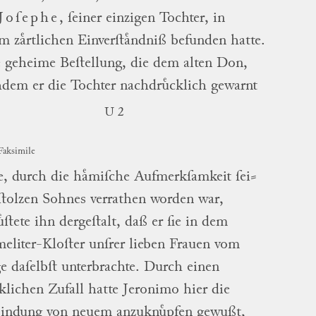
Joſephe
, ſeiner einzigen Tochter, in
m zaͤrtlichen Einverſtaͤndniß befunden hatte.
 geheime Beſtellung, die dem alten Don,
dem er die Tochter nachdruͤcklich gewarnt
U 2
Faksimile
e, durch die haͤmiſche Aufmerkſamkeit
ſei
⸗
tolzen Sohnes verrathen worden war,
uͤſtete ihn dergeſtalt, daß er ſie in dem
eliter-Kloſter unſrer lieben Frauen vom
e daſelbſt unterbrachte.
Durch einen
cklichen Zufall hatte Jeronimo hier die
indung von neuem anzuknuͤpfen gewußt,