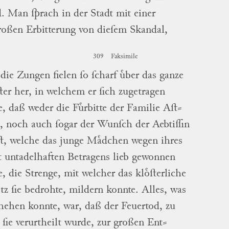
d.
Man ſprach in der Stadt mit einer
roßen Erbitterung von dieſem Skandal,
309
Faksimile
die Zungen fielen ſo ſcharf uͤber das ganze
ter her, in welchem er ſich zugetragen
e, daß weder die Fuͤrbitte der Familie
Aſt
⸗
, noch auch ſogar der Wunſch der Aebtiſſin
ſt, welche das junge Maͤdchen wegen ihres
t untadelhaften Betragens lieb gewonnen
e, die Strenge, mit welcher das kloͤſterliche
tz ſie bedrohte, mildern konnte.
Alles, was
hehen konnte, war, daß der Feuertod, zu
ſie verurtheilt wurde, zur großen
Ent
⸗