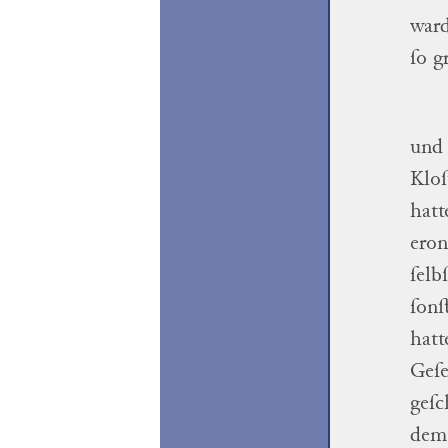
war
ſo g
und 
Kloſ
hatt
eron
ſelb
ſonſ
hatt
Geſe
geſc
dem 