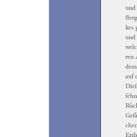
und 
ſter
kes
und 
welc
ren
A
dem
auf 
Dieſ
ſehn
Ruͤc
Gefa
che
Erzb