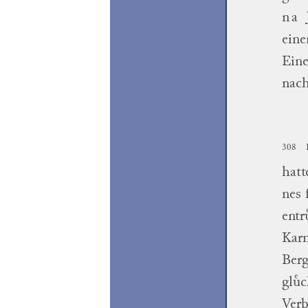
na
eine
Eine
nach
308
hatt
nes
ſ
entr
Karm
Berg
gluͤ
Verb