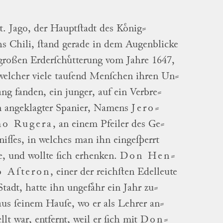
t. Jago, der Hauptſtadt des
Koͤnig
⸗
hs
Chili, ſtand gerade in dem Augenblicke
großen Erderſchuͤtterung vom Jahre 1647,
welcher viele tauſend Menſchen ihren
Un
⸗
ang
fanden, ein junger, auf ein
Verbre
⸗
n
angeklagter Spanier, Namens
Jero
⸗
mo
Rugera
, an einem Pfeiler des
Ge
⸗
niſſes
, in welches man ihn eingeſperrt
e, und wollte ſich erhenken.
Don
Hen
⸗
o
Aſteron
, einer der reichſten Edelleute
Stadt, hatte ihn ungefaͤhr ein Jahr
zu
⸗
us ſeinem Hauſe, wo er als Lehrer
an
⸗
llt
war, entfernt, weil er ſich mit
Don
⸗