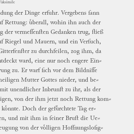
Faksimile
dung der Dinge erfuhr.
Vergebens ſann
uf Rettung: uͤberall, wohin ihn auch der
ig der vermeſſenſten Gedanken trug, ſtieß
uf Riegel und Mauern, und ein Verſuch,
Gitterfenſter zu durchfeilen, zog ihm, da
ntdeckt ward, eine nur noch engere
Ein
⸗
rung
zu.
Er warf ſich vor dem Bildniſſe
heiligen Mutter Gottes nieder, und
be
⸗
mit unendlicher Inbrunſt zu ihr, als der
igen, von der ihm jetzt noch Rettung
kom
⸗
koͤnnte.
Doch der gefuͤrchtete Tag
er
⸗
en
, und mit ihm in ſeiner Bruſt die
Ue
⸗
zeugung
von der voͤlligen
Hoffnungsloſig
⸗