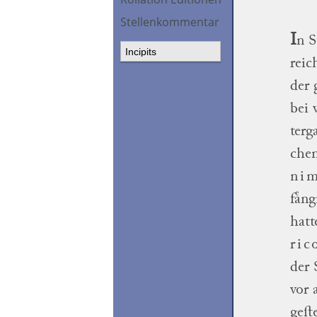
Stellenkommentar
I
n S
reic
der 
bei 
terg
che
ni
faͤng
hatt
ric
der 
vor
a
geſte