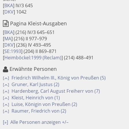
[
BKA
] IV/3 645
[
DKV
] 1042
Pagina Kleist-Ausgaben
[
BKA
]
(216) IV/3 645–651
[
MA
]
(216) II 977–979
[
DKV
]
(236) IV 493–495
[
SE:1993
]
(204) II 869–871
[
Heimböckel:1999 (Reclam)
]
(214) 488–491
Erwähnte Personen
Friedrich Wilhelm III., König von Preußen (5)
[
]
Gruner, Karl Justus (2)
[
]
Hardenberg, Carl August Freiherr von (7)
[
]
Kleist, Heinrich von (1)
[
]
Luise, Königin von Preußen (2)
[
]
Raumer, Friedrich von (2)
[
]
[»]
Alle Personen anzeigen +/–