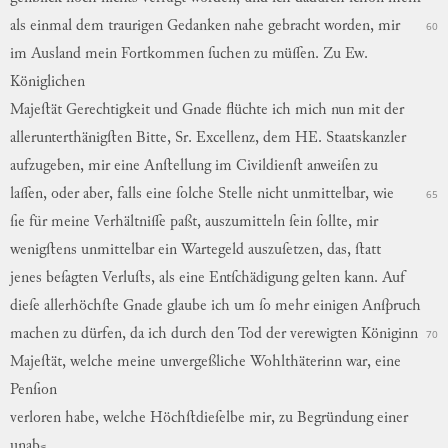
als
einmal
dem
traurigen
Gedanken
nahe
gebracht
worden
,
mir
60
im
Ausland
mein
Fortkommen
ſuchen
zu
müſſen
.
Zu
Ew.
Königlichen
Majeſtät
Gerechtigkeit
und
Gnade
flüchte
ich
mich
nun
mit
der
allerunterthänigſten
Bitte
,
Sr.
Excellenz
,
dem
HE.
Staatskanzler
aufzugeben
,
mir
eine
Anſtellung
im
Civildienſt
anweiſen
zu
laſſen
,
oder
aber
,
falls
eine
ſolche
Stelle
nicht
unmittelbar
,
wie
65
ſie
für
meine
Verhältniſſe
paßt
,
auszumitteln
ſein
ſollte
,
mir
wenigſtens
unmittelbar
ein
Wartegeld
auszu
ſetzen,
das
,
ſtatt
jenes
beſagten
Verluſts
,
als
eine
Entſchädigung
gelten
kann
.
Auf
dieſe
allerhöchſte
Gnade
glaube
ich
um
ſo
mehr
einigen
Anſpruch
machen
zu
dürfen
,
da
ich
durch
den
Tod
der
verewigten
Königinn
70
Majeſtät,
welche
meine
unvergeßliche
Wohlthäterinn
war
,
eine
Penſion
verloren
habe
,
welche
Höchſtdieſelbe
mir
,
zu
Begründung
einer
unab
⸗