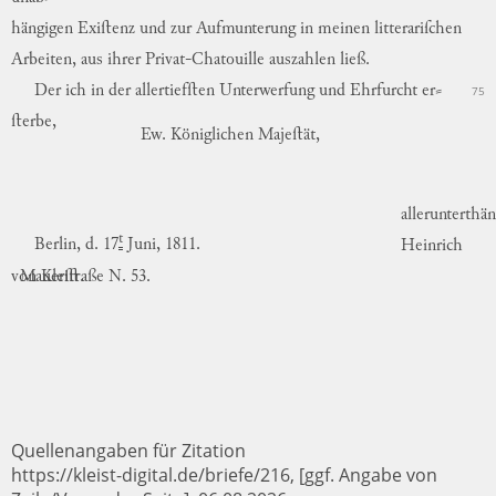
hängigen
Exiſtenz
und
zur
Aufmunterung
in
meinen
litterariſchen
Arbeiten
,
aus
ihrer
Privat-Chatouille
auszahlen
ließ
.
Der
ich
in
der
allertiefſten
Unterwerfung
und
Ehrfurcht
er
⸗
75
ſterbe,
Ew.
Königlichen
Majeſtät,
allerunterthän
t
Berlin,
d.
17
Juni,
1811.
Heinrich
Mauerſtraße
N. 53.
von
Kleiſt.
Quellenangaben für Zitation
https://kleist-digital.de/briefe/216, [ggf. Angabe von