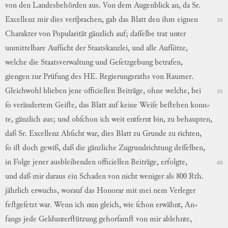
von
den
Landesbehörden
aus
.
Von
dem
Augenblick
an
,
da
Sr.
Excellenz
mir
dies
verſprachen
,
gab
das
Blatt
den
ihm
eignen
30
Charakter
von
Popularität
gänzlich
auf
;
daſſelbe
trat
unter
unmittelbare
Aufſicht
der
Staatskanzlei
,
und
alle
Aufſätze
,
welche
die
Staatsverwaltung
und
Geſetzgebung
betrafen
,
giengen
zur
Prüfung
des
HE.
Regierungsraths
von
Raumer.
Gleichwohl
blieben
jene
officiellen
Beiträge
,
ohne
welche
,
bei
35
ſo
verändertem
Geiſte
,
das
Blatt
auf
keine
Weiſe
beſtehen
konn
⸗
te,
gänzlich
aus
;
und
obſchon
ich
weit
entfernt
bin
,
zu
behaupten
,
daß
Sr.
Excellenz
Abſicht
war
,
dies
Blatt
zu
Grunde
zu
richten
,
ſo
iſt
doch
gewiß
,
daß
die
gänzliche
Zugrundrichtung
deſſelben,
in
Folge
jener
ausbleibenden
officiellen
Beiträge
,
erfolgte
,
40
und
daß
mir
daraus
ein
Schaden
von
nicht
weniger
als
800
Rth.
jährlich
erwuchs
,
worauf
das
Honorar
mit
mei
nem
Verleger
feſtgeſetzt
war
.
Wenn
ich
nun
gleich
,
wie
ſchon
erwähnt
,
An
⸗
fangs
jede
Geldunterſtützung
gehorſamſt
von
mir
ablehnte
,