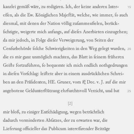
kanzlei
gemäß
wäre
,
zu
redigiren
.
Ich
,
der
keine
anderen
Inter
⸗
15
eſſen,
als
die
Ew.
Königlichen
Majeſtät,
welche
,
wie
immer
,
ſo
auch
diesmal
,
mit
denen
der
Nation
völlig
zuſammenfielen
,
berück
⸗
ſichtigte,
weigerte
mich
anfangs
,
auf
dieſes
Anerbieten
einzugehen
;
da
mir
jedoch
,
in
Folge
dieſer
Verweigerung
,
von
Seiten
der
Cenſurbehörde
ſolche
Schwierigkeiten
in
den
Weg
gelegt
wurden
,
20
die
es
mir
ganz
unmöglich
machten
,
das
Blatt
in
ſeinem
früheren
Geiſte
fortzuführen
,
ſo
bequemte
ich
mich
endlich
nothgedrungen
in
dieſen
Vorſchlag
:
leiſtete
aber
in
einem
ausdrücklichen
Schrei
⸗
t
ben
an
den
Präſidenten
,
HE.
Gruner,
vom
8
Dec.
v.
J.
auf
die
mir
angebotene
Geldunterſtützung
ehrfurchtsvoll
Verzicht
,
und
bat
25
[2]
mir
bloß
,
zu
einiger
Entſchädigung
,
wegen
beträchtlich
dadurch
verminderten
Abſatzes
,
der
zu
erwarten
war
,
die
Lieferung
officieller
das
Publicum
intereſſirender
Beiträge