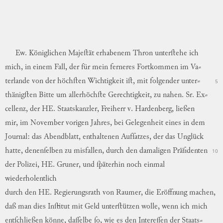
Ew.
Königlichen
Majeſtät
erhabenem
Thron
unterſtehe
ich
mich
,
in
einem
Fall
,
der
für
mein
ferneres
Fortkommen
im
Va
⸗
terlande
von
der
höchſten
Wichtigkeit
iſt
,
mit
folgender
unter
⸗
5
thänigſten
Bitte
um
allerhöchſte
Gerechtigkeit
,
zu
nahen
.
Sr.
Ex
⸗
cellenz
,
der
HE.
Staatskanzler
,
Freiherr
v.
Hardenberg,
ließen
mir
,
im
November
vorigen
Jahres
,
bei
Gelegenheit
eines
in
dem
Journal
:
das
Abendblatt,
enthaltenen
Aufſatzes,
der
das
Unglück
hatte
,
denenſelben
zu
misfallen
,
durch
den
damaligen
Präſidenten
10
der
Polizei
,
HE.
Gruner,
und
ſpäterhin
noch
einmal
wiederholentlich
durch
den
HE.
Regierungsrath
von
Raumer,
die
Eröffnung
machen
,
daß
man
dies
Inſtitut
mit
Geld
unterſtützen
wolle
,
wenn
ich
mich
entſchließen
könne
,
daſſelbe
ſo
,
wie
es
den
Intereſſen
der
Staats
⸗