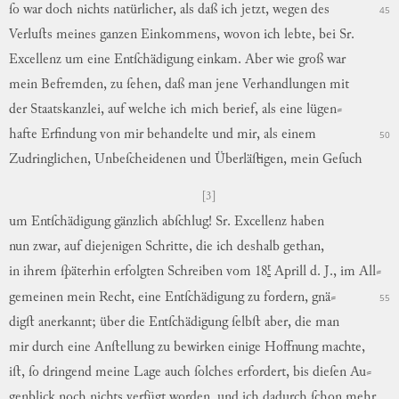
ſo
war
doch
nichts
natürlicher
,
als
daß
ich
jetzt
,
wegen
des
45
Verluſts
meines
ganzen
Einkommens
,
wovon
ich
lebte
,
bei
Sr.
Excellenz
um
eine
Entſchädigung
einkam
.
Aber
wie
groß
war
mein
Befremden
,
zu
ſehen
,
daß
man
jene
Verhandlungen
mit
der
Staatskanzlei
,
auf
welche
ich
mich
berief
,
als
eine
lügen
⸗
hafte
Erfindung
von
mir
behandelte
und
mir
,
als
einem
50
Zudringlichen
,
Unbeſcheidenen
und
Überläſtigen
,
mein
Geſuch
[3]
um
Entſchädigung
gänzlich
abſchlug
!
Sr.
Excellenz
haben
nun
zwar
,
auf
diejenigen
Schritte
,
die
ich
deshalb
gethan
,
t
in
ihrem
ſpäterhin
erfolgten
Schreiben
vom
18
Aprill
d. J.,
im
All
⸗
gemeinen
mein
Recht
,
eine
Entſchädigung
zu
fordern
,
gnä
⸗
55
digſt
anerkannt
;
über
die
Entſchädigung
ſelbſt
aber
,
die
man
mir
durch
eine
Anſtellung
zu
bewirken
einige
Hoffnung
machte
,
iſt
,
ſo
dringend
meine
Lage
auch
ſolches
erfordert
,
bis
dieſen
Au
⸗
genblick
noch
nichts
verfügt
worden
,
und
ich
dadurch
ſchon
mehr