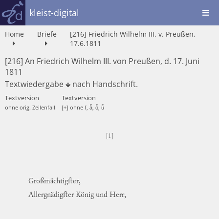
kleist-digital
Home
Briefe
[216] Friedrich Wilhelm III. v. Preußen,
17.6.1811
[216] An Friedrich Wilhelm III. von Preußen, d. 17. Juni
1811
Textwiedergabe
nach
Handschrift
.
Textversion
Textversion
ohne orig. Zeilenfall
[+] ohne ſ, aͤ, oͤ, uͤ
[1]
Großmächtigſter
,
Allergnädigſter
König
und
Herr,