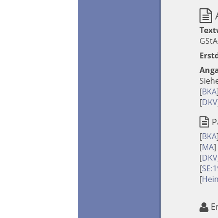
Text
GStA-
Erst
Anga
Siehe
[
BKA
[
DKV
P
[
BKA
[
MA
]
[
DKV
[
SE:
[
Heim
E