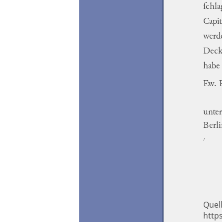
ſchl
Capit
werd
Dec
habe
Ew.
unter
Berl
/
Quel
https