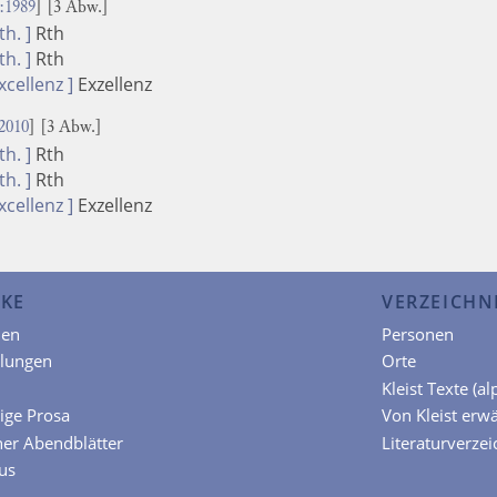
1989
] [3 Abw.]
th. ]
Rth
th. ]
Rth
xcellenz ]
Exzellenz
2010
] [3 Abw.]
th. ]
Rth
th. ]
Rth
xcellenz ]
Exzellenz
KE
VERZEICHN
en
Personen
hlungen
Orte
Kleist Texte (a
ige Prosa
Von Kleist erw
ner Abendblätter
Literaturverzei
us