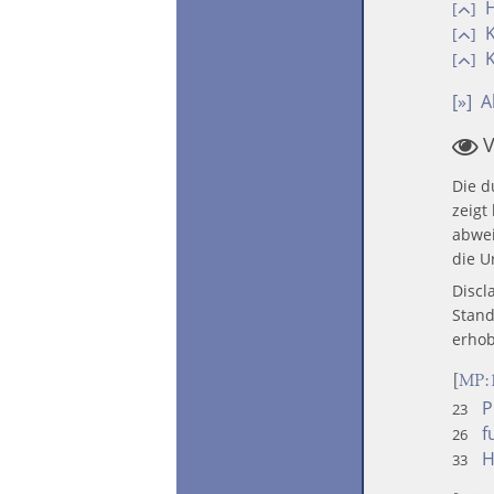
H
[
]
K
[
]
K
[
]
[»]
A
V
Die d
zeigt
abwei
die U
Discl
Stand
erhob
[
MP:1
P
23
f
26
H
33