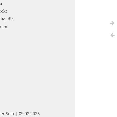
in
eckt
llte
,
die
men
,
der Seite], 09.08.2026