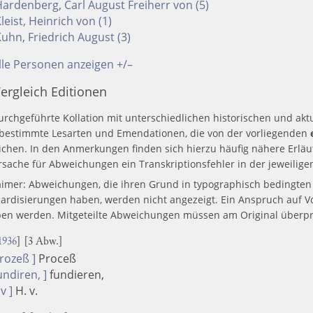
ardenberg, Carl August Freiherr von (5)
leist, Heinrich von (1)
uhn, Friedrich August (3)
lle Personen anzeigen +/–
ergleich Editionen
urchgeführte Kollation mit unterschiedlichen historischen und aktu
 bestimmte Lesarten und Emendationen, die von der vorliegenden
chen. In den Anmerkungen finden sich hierzu häufig nähere Erläut
rsache für Abweichungen ein Transkriptionsfehler in der jeweiligen
aimer: Abweichungen, die ihren Grund in typographisch bedingte
ardisierungen haben, werden nicht angezeigt. Ein Anspruch auf Vo
en werden. Mitgeteilte Abweichungen müssen am Original überpr
936
] [3 Abw.]
rozeß ]
Proceß
undiren, ]
fundieren,
v ]
H. v.