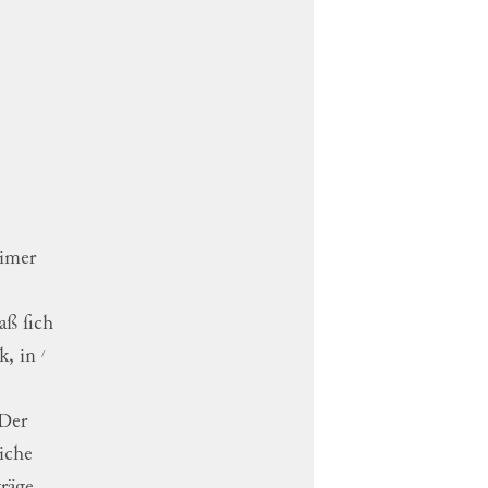
imer
aß
ſich
/
k
,
in
Der
liche
träge,