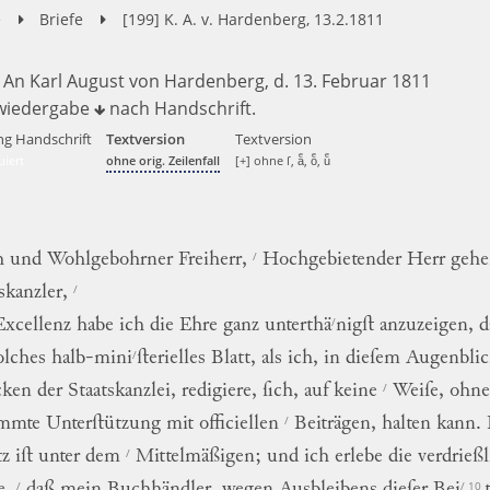
e
Briefe
[199] K. A. v. Hardenberg, 13.2.1811
] An Karl August von Hardenberg, d. 13. Februar 1811
wiedergabe
nach
Handschrift
.
ng Handschrift
Textversion
Textversion
uiert
ohne orig. Zeilenfall
[+] ohne ſ, aͤ, oͤ, uͤ
/
h
und
Wohlgebohrner
Freiherr
,
Hochgebietender
Herr
gehe
/
skanzler,
/
Excellenz
habe
ich
die
Ehre
ganz
unterthä
nigſt
anzuzeigen
,
d
/
olches
halb-mini
ſterielles
Blatt,
als
ich
,
in
dieſem
Augenblic
/
cken
der
Staatskanzlei
,
redigiere
,
ſich
,
auf
keine
Weiſe
,
ohne
/
immte
Unterſtützung
mit
officiellen
Beiträgen
,
halten
kann
.
/
tz
iſt
unter
dem
Mittelmäßigen
;
und
ich
erlebe
die
verdrieß
/
/ 10
e
,
daß
mein
Buchhändler,
wegen
Ausbleibens
dieſer
Bei