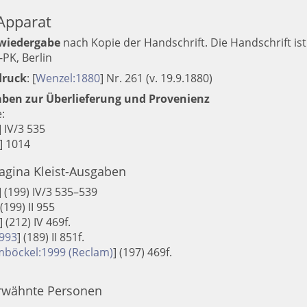
Apparat
wiedergabe
nach Kopie der Handschrift.
Die Handschrift ist
PK, Berlin
druck
:
[
Wenzel:1880
]
Nr. 261 (v. 19.9.1880)
ben zur Überlieferung und Provenienz
:
] IV/3 535
] 1014
agina Kleist-Ausgaben
]
(199) IV/3 535–539
(199) II 955
]
(212) IV 469f.
1993
]
(189) II 851f.
böckel:1999 (Reclam)
]
(197) 469f.
rwähnte Personen