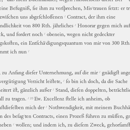
/
eine
Befugniß
,
ſie
ihm
zu
verſprechen
,
Mis
trauen
ſetzt
:
er
tr
/
zwiſchen
uns
abgeſchloſſenen
Contract
,
der
ihm
eine
/
ndlichkeit
von
800
Rth.
jährliches
Honorar
gegen
mich
auf
/
ck
,
und
fordert
noch
obenein
,
wegen
nicht
gedeckter
/
agskoſten
,
ein
Entſchä
digungsquantum
von
mir
von
300
Rth
/
immt
ich
nun
/
,
zu
Anfang
dieſer
Unternehmung
,
auf
die
mir
gnädigſt
ang
/
vergütigung
Verzicht
leiſtete
,
ſo
bin
ich
doch
,
da
die
Sache
/
eitert
iſt
,
gänzlich
außer
Stand
,
dieſen
doppelten,
beträchtl
/ 20
ll
zu
tragen
.
Ew.
Excellenz
ſtelle
ich
anheim
,
ob
/
ſtdieſelben
mich
der
Nothwendigkeit
,
mit
meinem
Buchhä
/
n
des
beſag
ten
Contracts
,
einen
Prozeß
führen
zu
müſſen
,
gn
/
heben
wollen
;
und
indem
ich
,
zu
dieſem
Zweck
,
gehorſamſ