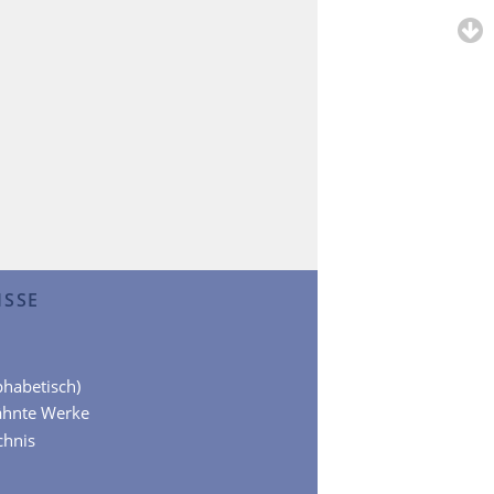
ISSE
lphabetisch)
ähnte Werke
chnis