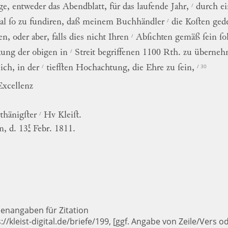
/
age,
entweder
das
Abendblatt,
für
das
laufende
Jahr
,
durch
e
/
al
ſo
zu
fundiren,
daß
meinem
Buchhändler
die
Koſten
ged
/
en
,
oder
aber
,
falls
dies
nicht
Ihren
Abſichten
gemäß
ſein
ſo
/
kung
der
obigen
in
Streit
begriffenen
1100
Rth.
zu
überneh
/
/ 30
ich
,
in
der
tiefſten
Hochachtung
,
die
Ehre
zu
ſein
,
Excellenz
/
thänigſter
Hv
Kleiſt.
t
in,
d.
13
Febr.
1811.
lenangaben für Zitation
://kleist-digital.de/briefe/199, [ggf. Angabe von Zeile/Vers o