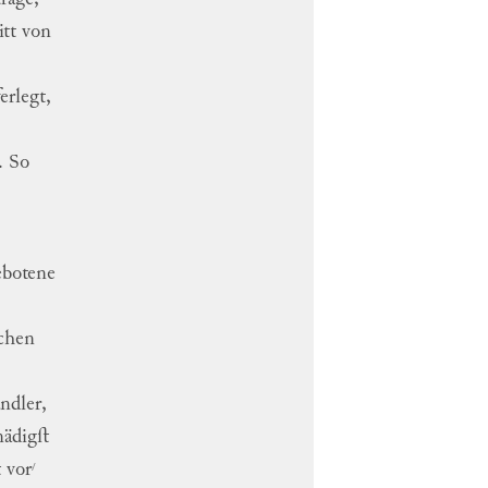
itt
von
erlegt
,
.
So
ebotene
ichen
ndler,
ädigſt
/
t
vor