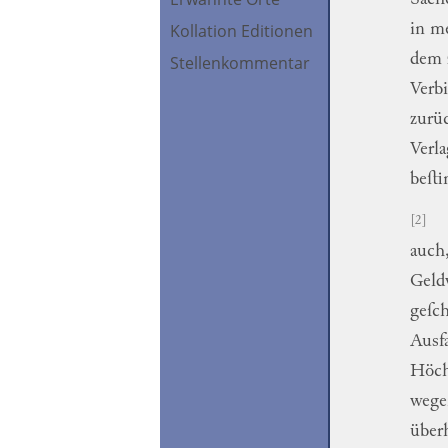
Kollation Editionen
in
m
dem
Stellenkommentar
Verbi
zurü
Verl
beſt
[2]
auch
Geld
geſch
Ausfa
Höch
wege
über