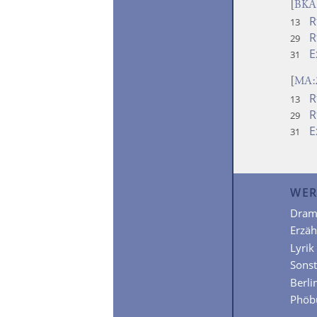
[
BKA:
R
13
R
29
E
31
[
MA:
R
13
R
29
E
31
WER
Dram
Erzä
Lyrik
Sonst
Berli
Phöb