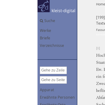
Hom
kleist-digital
[199
Suche
Text
Fassu
Werke
konstit
Briefe
Verzeichnisse
[1]
Hoc
Staat
Ew.
ein
ſ
Zwe
Apparat
beſt
Erwähnte Personen
Abſa
Erwähnte Orte
Sach