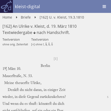
kleist-digital
Home
Briefe
[162] U. v. Kleist, 19.3.1810
[162] An Ulrike v. Kleist, d. 19. März 1810
Textwiedergabe
nach
Handschrift
.
Textversion
Textversion
ohne orig. Zeilenfall
[+] ohne ſ, aͤ, oͤ, uͤ
[1]
Berlin
t
19
März
10.
Mauerſtraße,
N. 53.
Meine
theuerſte
Ulrike,
Denkſt
du
nicht
daran
,
in
einiger
Zeit
wieder
,
in
dieſe
Gegend
zurückzukehren
?
5
Und
wenn
du
es
thuſt
:
könnteſt
du
dich
nicht
entſchließen
,
auf
ein
oder
ein
Paar