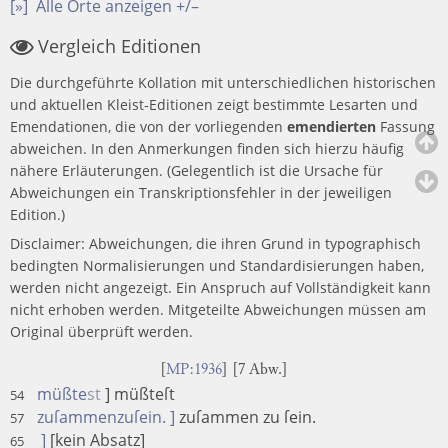
[»]
Alle Orte anzeigen +/–
Vergleich Editionen
Die durchgeführte Kollation mit unterschiedlichen historischen
und aktuellen Kleist-Editionen zeigt bestimmte Lesarten und
Emendationen, die von der vorliegenden
emendierten
Fassung
abweichen. In den Anmerkungen finden sich hierzu häufig
nähere Erläuterungen. (Gelegentlich ist die Ursache für
Abweichungen ein Transkriptionsfehler in der jeweiligen
Edition.)
Disclaimer: Abweichungen, die ihren Grund in typographisch
bedingten Normalisierungen und Standardisierungen haben,
werden nicht angezeigt. Ein Anspruch auf Vollständigkeit kann
nicht erhoben werden. Mitgeteilte Abweichungen müssen am
Original überprüft werden.
[
MP:1936
] [7 Abw.]
müßte
st
] müßteſt
54
zuſammenzuſein. ]
zuſammen zu ſein.
57
]
[kein Absatz]
65