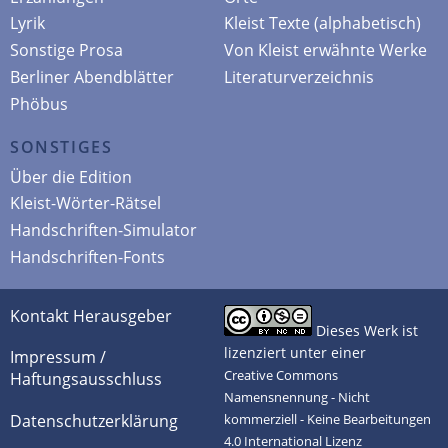
Lyrik
Kleist Texte (alphabetisch)
Sonstige Prosa
Von Kleist erwähnte Werke
Berliner Abendblätter
Literaturverzeichnis
Phöbus
SONSTIGES
Über die Edition
Kleist-Wörter-Rätsel
Handschriften-Simulator
Handschriften-Fonts
Kontakt Herausgeber
Dieses Werk ist
lizenziert unter einer
Impressum /
Creative Commons
Haftungsausschluss
Namensnennung - Nicht
Datenschutzerklärung
kommerziell - Keine Bearbeitungen
4.0 International Lizenz