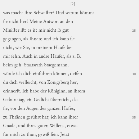
[2]
was
macht
Ihre
Schweſter?
Und
warum
kömmt
ſie
nicht
her
?
Meine
Antwort
an
den
Miniſter
iſt
:
es
iſt
mir
nicht
ſo
gut
25
gegangen
,
als
Ihnen
;
und
ich
kann
ſie
nicht
,
wie
Sie
,
in
meinem
Hauſe
bei
mir
ſehn
.
Auch
in
andre
Häuſer
,
als
z. B.
beim
geh.
Staatsrath
Staegemann,
würde
ich
dich
einführen
können
,
deſſen
30
du
dich
vielleicht
,
von
Königsberg
her
,
erinnerſt
.
Ich
habe
der
Königinn
,
an
ihrem
Geburtstag
,
ein
Gedicht
überreicht
,
das
ſie
,
vor
den
Augen
des
ganzen
Hofes
,
zu
Thränen
gerührt
hat
;
ich
kann
ihrer
35
Gnade
,
und
ihres
guten
Willens
,
etwas
für
mich
zu
thun
,
gewiß
ſein
.
Jetzt