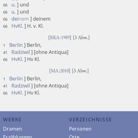
u.
] und
66
u.
] und
66
dei
nem
] deinem
66
HvKl.
] H. v. Kl.
66
[
BKA:1989
] [3 Abw.]
Berlin
] Berlin,
1
Radziwil
] [ohne Antiqua]
41
HvKl.
] Hv Kl.
66
[
MA:2010
] [3 Abw.]
Berlin
] Berlin,
1
Radziwil
] [ohne Antiqua]
41
HvKl.
] Hv Kl.
66
WERKE
VERZEICHNISSE
Dramen
Personen
Erzählungen
Orte