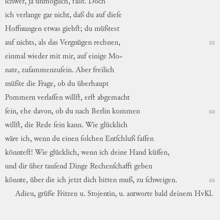
ſchwer
,
ja
unmöglich
,
fällt
.
Doch
ich
verlange
gar
nicht
,
daß
du
auf
dieſ
e
Hoffnungen
etwas
giebſt
;
du
müßte
st
auf
nichts
,
als
das
Vergnügen
rechnen
,
55
einmal
wieder
mit
mir
,
auf
einige
Mo
⸗
nate,
zuſammenzuſein.
Aber
freilich
müßte
die
Frage
,
ob
du
überhaupt
Pommern
verlaſſen
willſt
,
erſt
abgemacht
ſein
,
ehe
davon
,
ob
du
nach
Berlin
kommen
60
willſt
,
die
Rede
ſein
kann
.
Wie
glücklich
wäre
ich
,
wenn
du
einen
ſolchen
Entſchluß
faſſen
könnteſt
!
Wie
glücklich
,
wenn
ich
deine
Hand
küſſen
,
und
dir
über
tauſend
Dinge
Rechenſchafft
geben
könnte
,
über
die
ich
jetzt
dich
bitten
muß
,
zu
ſchweigen
.
65
Adieu
,
grüße
Fritzen
u.
Stojentin,
u.
antworte
bald
dei
nem
HvKl.