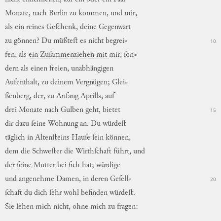
Monate
,
nach
Berlin
zu
kommen
,
und
mir
,
als
ein
reines
Geſchenk
,
deine
Gegenwart
zu
gönnen
?
Du
müßteſt
es
nicht
begrei
⸗
10
fen,
als
ein
Zuſammenziehen
mit
mir
,
ſon
⸗
dern
als
einen
freien
,
unabhängigen
Aufenthalt
,
zu
deinem
Vergnügen
;
Glei
⸗
ßenberg,
der
,
zu
Anfang
Aprills
,
auf
drei
Monate
nach
Gulben
geht
,
bietet
15
dir
dazu
ſeine
Wohnung
an
.
Du
würdeſt
täglich
in
Altenſteins
Hauſe
ſein
können
,
dem
die
Schweſter
die
Wirthſchaft
führt
,
und
der
ſeine
Mutter
bei
ſich
hat
;
würdige
und
angenehme
Damen
,
in
deren
Geſell
⸗
20
ſchaft
du
dich
ſehr
wohl
befinden
würdeſt
.
Sie
ſehen
mich
nicht
,
ohne
mich
zu
fragen
: