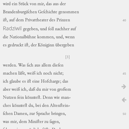
wird
ein
Stück
von
mir
,
das
aus
der
Brandenburgiſchen
Geſchichte
genommen
iſt
,
auf
dem
Privattheater
des
Prinzen
40
Radziwil
gegeben
,
und
ſoll
nachher
auf
die
Nationalbühne
kommen
,
und
,
wenn
es
gedruckt
iſt
,
der
Königinn
übergeben
[3]
werden
.
Was
ſich
aus
allem
dieſen
machen
läßt
,
weiß
ich
noch
nicht
;
45
ich
glaube
es
iſt
eine
Hofcharge
;
das
aber
weiß
ich
,
daß
du
mir
von
großem
Nutzen
ſein
könnteſt
.
Denn
wie
man
⸗
ches
könnteſt
du
,
bei
den
Altenſtein
⸗
ſchen
Damen
,
zur
Sprache
bringen
,
50
was
mir
,
dem
Miniſter
zu
ſagen
,