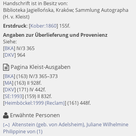
Handschrift ist in Besitz von:
Biblioteka Jagiellońska, Kraków; Sammlung Autographa
(H. v. Kleist)
Erstdruck
:
[
Kober:1860
]
155f.
Angaben zur Überlieferung und Provenienz
Siehe:
[
BKA
] IV/3 365
[
DKV
] 964
Pagina Kleist-Ausgaben
[
BKA
]
(163) IV/3 365–373
[
MA
]
(163) II 928f.
[
DKV
]
(171) IV 442f.
[
SE:1993
]
(159) II 832f.
[
Heimböckel:1999 (Reclam)
]
(161) 448f.
Erwähnte Personen
Altenstein (geb. von Adelsheim), Juliane Wilhelmine
[
]
Philippine von (1)