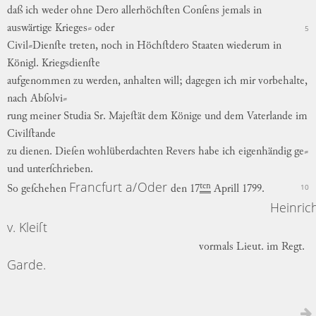
daß
ich
weder
ohne
Dero
allerhöchſten
Conſens
jemals
in
auswär
tige
Krieges⸗
oder
5
Civil⸗Dienſte
treten
,
noch
in
Höchſtdero
Staaten
wiederum
in
Königl.
Kriegsdienſte
aufgenommen
zu
werden
,
anhalten
will
;
dagegen
ich
mir
vorbehalte
,
nach
Abſolvi
⸗
rung
meiner
Studia
Sr.
Majeſtät
dem
Könige
und
dem
Vaterlande
im
Civilſtande
zu
dienen
.
Dieſen
wohlüberdachten
Revers
habe
ich
eigenhändig
ge⸗
und
unterſchrieben
.
Francfurt
a/
Oder
ten
10
So
geſchehen
den
17
Aprill
1799
.
Heinric
v.
Kleiſt
vormals
Lieut.
im
Regt.
Garde.