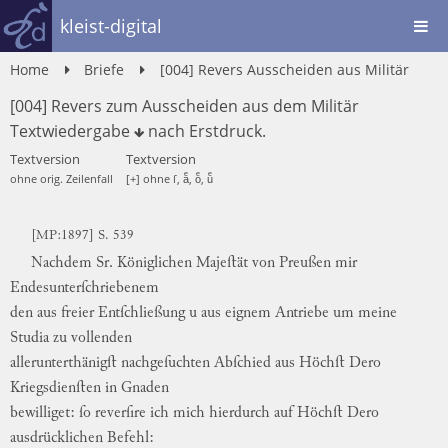
kleist-digital
Home
Briefe
[004] Revers Ausscheiden aus Militär
[004] Revers zum Ausscheiden aus dem Militär
Textwiedergabe
nach
Erstdruck
.
Textversion
Textversion
ohne orig. Zeilenfall
[+] ohne ſ, aͤ, oͤ, uͤ
[MP:1897] S. 539
Nachdem
Sr.
Königlichen
Majeſtät
von
Preußen
mir
Endesunterſchriebenem
den
aus
freier
Entſchließung
u
aus
eignem
Antriebe
um
meine
Studia
zu
vollenden
allerunterthänigſt
nachgeſuchten
Abſchied
aus
Höchſt
Dero
Kriegsdienſten
in
Gnaden
bewilliget
:
ſo
reverſire
ich
mich
hierdurch
auf
Höchſt
Dero
ausdrücklichen
Befehl
: