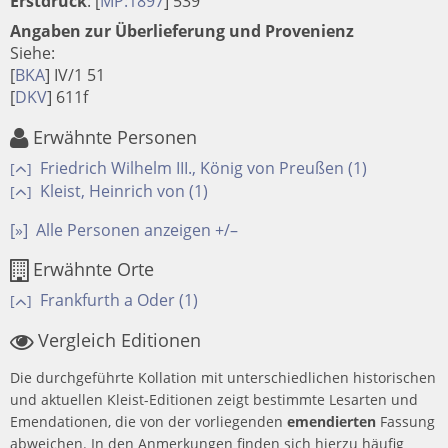
Erstdruck
:
[
MP:1897
]
539
Angaben zur Überlieferung und Provenienz
Siehe:
[
BKA
] IV/1 51
[
DKV
] 611f
Erwähnte Personen
Friedrich Wilhelm III., König von Preußen (1)
[
]
Kleist, Heinrich von (1)
[
]
[»]
Alle Personen anzeigen +/–
Erwähnte Orte
Frankfurth a Oder (1)
[
]
Vergleich Editionen
Die durchgeführte Kollation mit unterschiedlichen historischen
und aktuellen Kleist-Editionen zeigt bestimmte Lesarten und
Emendationen, die von der vorliegenden
emendierten
Fassung
abweichen. In den Anmerkungen finden sich hierzu häufig