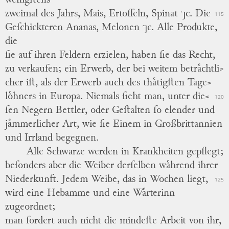
wenigſtens
zweimal des Jahrs, Mais, Ertoffeln, Spinat ⁊c.
Die
115
Geſchickteren Ananas, Melonen ⁊c.
Alle Produkte,
die
ſie auf ihren Feldern erzielen, haben ſie das Recht,
zu verkaufen; ein Erwerb, der bei weitem betraͤchtli
⸗
cher iſt, als der Erwerb auch des thaͤtigſten Tage
⸗
loͤhners in Europa.
Niemals ſieht man, unter die
⸗
120
ſen Negern Bettler, oder Geſtalten ſo elender und
jaͤmmerlicher Art, wie ſie Einem in Großbrittannien
und Irrland begegnen.
Alle Schwarze werden in Krankheiten gepflegt;
beſonders aber die Weiber derſelben waͤhrend ihrer
Niederkunft.
Jedem Weibe, das in Wochen liegt,
125
wird eine Hebamme und eine Waͤrterinn
zugeordnet;
man fordert auch nicht die mindeſte Arbeit von ihr,