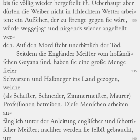
bis ſie voͤllig wieder hergeſtellt iſt.
Ueberhaupt aber
duͤrfen die Weiber nicht in ſchlechtem Wetter arbei
⸗
ten: ein Aufſeher, der zu ſtrenge gegen ſie waͤre,
130
wuͤrde weggejagt und nirgends wieder angeſtellt
wer
⸗
den.
Auf den Mord ſteht unerbittlich der Tod.
Seitdem die Englaͤnder Meiſter vom hollaͤndi
⸗
ſchen Guyana ſind, haben ſie eine große Menge
freier
135
Schwarzen und Halbneger ins Land gezogen,
welche
(als Schuſter, Schneider, Zimmermeiſter, Maurer)
Profeſſionen betreiben.
Dieſe Menſchen arbeiten
an
⸗
faͤnglich unter der Anleitung engliſcher und ſchotti
⸗
ſcher Meiſter; nachher werden ſie ſelbſt gebraucht,
um
140