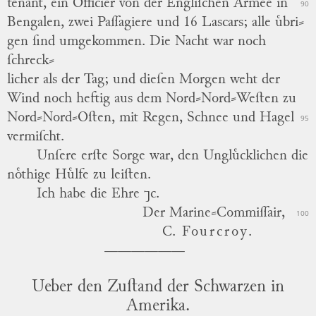
tenant, ein Officier von der Engliſchen Armee in
90
Bengalen, zwei Paſſagiere und 16 Lascars; alle uͤbri
⸗
gen ſind umgekommen. Die Nacht war noch
ſchreck
⸗
licher als der Tag; und dieſen Morgen weht der
Wind noch heftig aus dem Nord⸗Nord⸗Weſten zu
Nord⸗Nord⸗Oſten, mit Regen, Schnee und Hagel
95
vermiſcht.
Unſere erſte Sorge war, den Ungluͤcklichen die
noͤthige Huͤlfe zu leiſten.
Ich habe die Ehre ⁊c.
Der Marine⸗Commiſſair,
100
C.
Fourcroy.
Ueber den Zuſtand der Schwarzen in
Amerika.