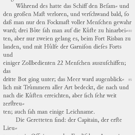
Waͤhrend des hatte das Schiff den Beſam⸗ und
den großen Maſt verloren, und verſchwand bald, ſo
daß man nur den Fockmaſt voller Menſchen gewahr
ward; drei Boͤte ſah man auf die Kuͤſte zu hinarbei
⸗
80
ten, aber nur zweien gelang es, beim Fort Risban zu
landen, und mit Huͤlfe der Garniſon dieſes Forts
und
einiger Zollbedienten 22 Menſchen auszuſchiffen;
das
dritte Bot ging unter; das Meer ward augenblick
⸗
85
lich mit Truͤmmern aller Art bedeckt, die nach und
nach die Kuͤſten erreichten, aber ſich ſehr weit
zerſtreu
⸗
ten; auch ſah man einige Leichname.
Die Geretteten ſind: der Capitain, der erſte
Lieu
⸗