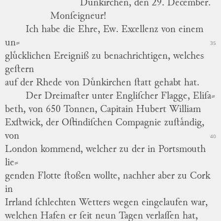
Duͤnkirchen, den 29.
December.
Monſeigneur!
Ich habe die Ehre, Ew. Excellenz von einem
un
⸗
35
gluͤcklichen Ereigniß zu benachrichtigen, welches
geſtern
auf der Rhede von Duͤnkirchen ſtatt gehabt hat.
Der Dreimaſter unter Engliſcher Flagge, Eliſa
⸗
beth, von 650 Tonnen, Capitain Hubert William
Exſtwick,
der Oſtindiſchen Compagnie zuſtaͤndig,
von
40
London kommend, welcher zu der in Portsmouth
lie
⸗
genden Flotte ſtoßen wollte, nachher aber zu Cork
in
Irrland ſchlechten Wetters wegen eingelaufen war,
welchen Hafen er ſeit neun Tagen verlaſſen hat,