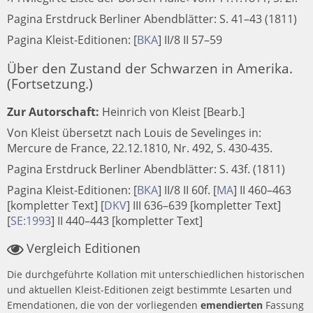
Pagina Erstdruck Berliner Abendblätter: S. 41–43 (1811)
Pagina Kleist-Editionen:
[
BKA
]
II/8 II 57–59
Über den Zustand der Schwarzen in Amerika.
(Fortsetzung.)
Zur Autorschaft:
Heinrich von Kleist [Bearb.]
Von Kleist übersetzt nach Louis de Sevelinges in:
Mercure de France, 22.12.1810, Nr. 492, S. 430-435.
Pagina Erstdruck Berliner Abendblätter: S. 43f. (1811)
Pagina Kleist-Editionen:
[
BKA
]
II/8 II 60f.
[
MA
]
II 460–463
[kompletter Text]
[
DKV
]
III 636–639 [kompletter Text]
[
SE:1993
]
II 440–443 [kompletter Text]
Vergleich Editionen
Die durchgeführte Kollation mit unterschiedlichen historischen
und aktuellen Kleist-Editionen zeigt bestimmte Lesarten und
Emendationen, die von der vorliegenden
emendierten
Fassung