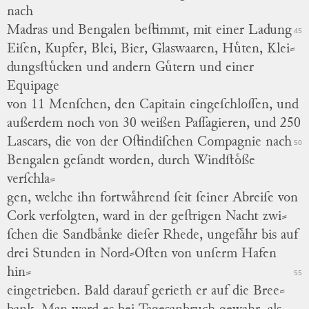
nach
Madras und Bengalen beſtimmt, mit einer Ladung
45
Eiſen, Kupfer, Blei, Bier, Glaswaaren, Huͤten, Klei
⸗
dungsſtuͤcken und andern Guͤtern und einer
Equipage
von 11 Menſchen, den Capitain eingeſchloſſen, und
außerdem noch von 30 weißen Paſſagieren, und 250
Lascars, die von der Oſtindiſchen Compagnie nach
50
Bengalen geſandt worden, durch Windſtoͤße
verſchla
⸗
gen, welche ihn fortwaͤhrend ſeit ſeiner Abreiſe von
Cork verfolgten, ward in der geſtrigen Nacht zwi
⸗
ſchen die Sandbaͤnke dieſer Rhede, ungefaͤhr bis auf
drei Stunden in Nord⸗Oſten von unſerm Hafen
hin
⸗
55
eingetrieben.
Bald darauf gerieth er auf die Bree
⸗