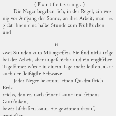
(Fortſetzung.)
Die Neger begeben ſich, in der Regel, ein we
⸗
nig vor Aufgang der Sonne, an ihre Arbeit; man
105
giebt ihnen eine halbe Stunde zum Fruͤhſtuͤcken
und
44
zwei Stunden zum Mittagseſſen.
Sie ſind nicht traͤge
bei der Arbeit, aber ungeſchickt; und ein engliſcher
Tageloͤhner wuͤrde in einem Tage mehr leiſten, als
110
auch der fleißigſte Schwarze.
Jeder Neger bekommt einen Quadratſtrich
Erd
⸗
reichs, den er, nach ſeiner Laune und ſeinem
Gutduͤnken,
bewirthſchaften kann.
Sie gewinnen darauf,