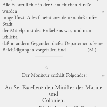
Alle Schornſteine in der Genueſiſchen Straße
wurden
25
umgeſtuͤrzt.
Alles ſcheint anzudeuten, daß unſre
Stadt
der Mittelpunkt des Erdbebens war, und man
ſchließt,
daß in andern Gegenden dieſes Departements keine
Beſchaͤdigungen vorgefallen ſind.
(M.)
42
Der Moniteur enthaͤlt Folgendes:
30
An Se. Excellenz den Miniſter der Marine
und
Colonien.