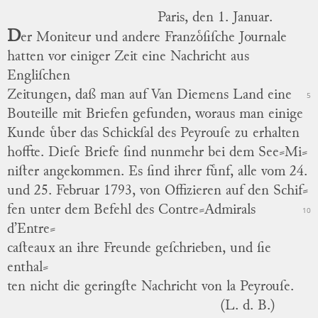
Paris, den 1. Januar.
D
er Moniteur und andere Franzoͤſiſche Journale
hatten vor einiger Zeit eine Nachricht aus
Engliſchen
Zeitungen, daß man auf Van Diemens Land eine
5
Bouteille mit Briefen gefunden, woraus man einige
Kunde uͤber das Schickſal des Peyrouſe zu erhalten
hoffte.
Dieſe Briefe ſind nunmehr bei dem See⸗Mi
⸗
niſter angekommen.
Es ſind ihrer fuͤnf, alle vom 24.
und 25. Februar 1793, von Offizieren auf den Schif
⸗
fen unter dem Befehl des Contre⸗Admirals
10
d’Entre
⸗
caſteaux an ihre Freunde geſchrieben, und ſie
enthal
⸗
ten nicht die geringſte Nachricht von la Peyrouſe.
(L. d. B.)