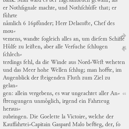
bank. Man ward es bei Tagesanbruch gewahr, als
er Nothſignale machte, und Nothſchuͤſſe that; er
fuͤhrte
naͤmlich 6 16pfuͤnder; Herr Delacoſte, Chef des
mou
⸗
vemens, wandte ſogleich alles an, um dieſem Schiffe
Huͤlfe zu leiſten, aber alle Verſuche ſchlugen
60
ſchlech
⸗
terdings fehl, da die Winde aus Nord⸗Weſt weheten
und das Meer hohe Wellen ſchlug; man hoffte, im
Augenblick der ſteigenden Fluth zum Ziel zu
gelan
⸗
gen: allein vergebens, es war ungeachtet aller An
⸗
65
ſtrengungen unmoͤglich, irgend ein Fahrzeug
heraus
⸗
zubringen.
Die Goelette la Victoire, welche der
Kauffahrtei⸗Capitain Gaspard Malo beſtieg, der, ſo