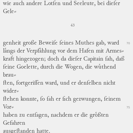
wie auch andere Lotſen und Seeleute, bei dieſer
Gele
⸗
43
genheit große Beweiſe ſeines Muthes gab, ward
70
laͤngs der Verpfaͤhlung vor dem Hafen mit Armes
⸗
kraft hingezogen; doch da dieſer Capitain ſah, daß
ſeine Goelette, durch die Wogen, die wuͤthend
brau
⸗
ſten, fortgeriſſen ward, und er denſelben nicht
wider
⸗
ſtehen konnte, ſo ſah er ſich gezwungen, ſeinem
Vor
⸗
75
haben zu entſagen, nachdem er die groͤßten
Gefahren
ausgeſtanden hatte.