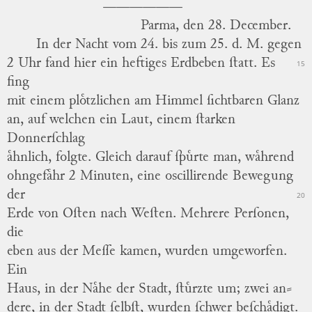
Parma, den 28. December.
In der Nacht vom 24. bis zum 25. d. M. gegen
2 Uhr fand hier ein heftiges Erdbeben ſtatt.
Es
15
fing
mit einem ploͤtzlichen am Himmel ſichtbaren Glanz
an, auf welchen ein Laut, einem ſtarken
Donnerſchlag
aͤhnlich, folgte.
Gleich darauf ſpuͤrte man, waͤhrend
ohngefaͤhr 2 Minuten, eine oscillirende Bewegung
der
20
Erde von Oſten nach Weſten. Mehrere Perſonen,
die
eben aus der Meſſe kamen, wurden umgeworfen.
Ein
Haus, in der Naͤhe der Stadt, ſtuͤrzte um; zwei an
⸗
dere, in der Stadt ſelbſt, wurden ſchwer beſchaͤdigt.