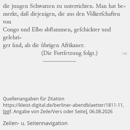
die jungen Schwarzen zu unterrichten.
Man hat be
⸗
merkt, daß diejenigen, die aus den Voͤlkerſchaften
von
Congo
und
Elbo abſtammen, geſchickter und
gelehri
⸗
ger ſind, als die uͤbrigen Afrikaner.
(Die Fortſetzung folgt.)
145
Quellenangaben für Zitation
https://kleist-digital.de/berliner-abendblaetter/1811-11,
[ggf. Angabe von Zeile/Vers oder Seite], 06.08.2026
Zeilen- u. Seitennavigation