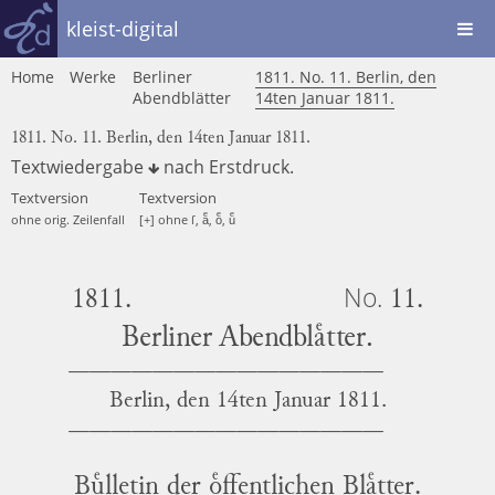
kleist-digital
Home
Werke
Berliner
1811. No. 11. Berlin, den
Abendblätter
14ten Januar 1811.
1811. No. 11. Berlin, den 14ten Januar 1811.
Textwiedergabe
nach
Erstdruck
.
Textversion
Textversion
ohne orig. Zeilenfall
[+] ohne ſ, aͤ, oͤ, uͤ
No.
1811.
11.
Berliner Abendblaͤtter.
Berlin, den 14ten Januar 1811.
Buͤlletin der oͤffentlichen Blaͤtter.