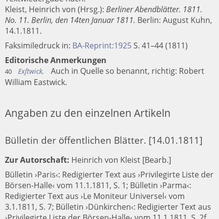
Kleist, Heinrich von (Hrsg.):
Berliner Abendblätter. 1811.
No. 11. Berlin, den 14ten Januar 1811.
Berlin
:
August Kuhn
,
14.1.1811.
Faksimiledruck in:
BA-Reprint:1925
S. 41–44 (1811)
Editorische Anmerkungen
Auch in Quelle so benannt, richtig: Robert
Exſtwick,
40
William Eastwick.
Angaben zu den einzelnen Artikeln
Bülletin der öffentlichen Blätter. [14.01.1811]
Zur Autorschaft:
Heinrich von Kleist [Bearb.]
Bülletin ›Paris‹: Redigierter Text aus ›Privilegirte Liste der
Börsen-Halle‹ vom 11.1.1811, S. 1; Bülletin ›Parma‹:
Redigierter Text aus ›Le Moniteur Universel‹ vom
3.1.1811, S. 7; Bülletin ›Dünkirchen‹: Redigierter Text aus
›Privilegirte Liste der Börsen-Halle‹ vom 11.1.1811, S. 2f.