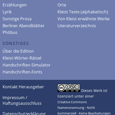
Erzählungen
Orte
Lyrik
Kleist Texte (alphabetisch)
Sonstige Prosa
Von Kleist erwähnte Werke
Berliner Abendblätter
Literaturverzeichnis
Phöbus
SONSTIGES
Über die Edition
Kleist-Wörter-Rätsel
Handschriften-Simulator
Handschriften-Fonts
Kontakt Herausgeber
Dieses Werk ist
lizenziert unter einer
Impressum /
Creative Commons
Haftungsausschluss
Namensnennung - Nicht
Datenschutzerklärung
kommerziell - Keine Bearbeitungen