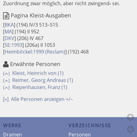
Zuordnung zwar möglich, aber nicht zwingend‹ sei.
Pagina Kleist-Ausgaben
[
BKA
]
(194) IV/3 513–515
[
MA
]
(194) II 952
[
DKV
]
(206) IV 467
[
SE:1993
]
(206a) II 1053
[
Heimböckel:1999 (Reclam)
]
(192) 468
Erwähnte Personen
Kleist, Heinrich von (1)
[
]
Reimer, Georg Andreas (1)
[
]
Riepenhausen, Franz (1)
[
]
[»]
Alle Personen anzeigen +/–
WERKE
VERZEICHNISSE
Dramen
Personen