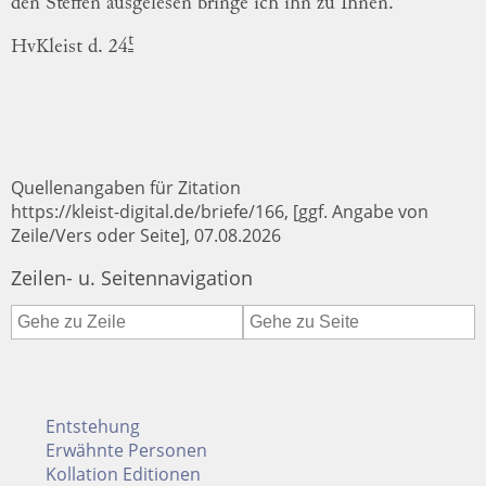
den
Steffen
ausgelesen
bringe
ich
ihn
zu
Ihnen
.
t
HvKleist
d.
24
Quellenangaben für Zitation
https://kleist-digital.de/briefe/166, [ggf. Angabe von
Zeile/Vers oder Seite], 07.08.2026
Zeilen- u. Seitennavigation
Entstehung
Erwähnte Personen
Kollation Editionen