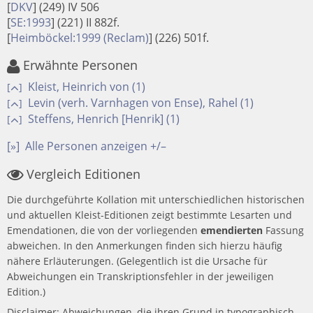
[
DKV
]
(249) IV 506
[
SE:1993
]
(221) II 882f.
[
Heimböckel:1999 (Reclam)
]
(226) 501f.
Erwähnte Personen
Kleist, Heinrich von (1)
[
]
Levin (verh. Varnhagen von Ense), Rahel (1)
[
]
Steffens, Henrich [Henrik] (1)
[
]
[»]
Alle Personen anzeigen +/–
Vergleich Editionen
Die durchgeführte Kollation mit unterschiedlichen historischen
und aktuellen Kleist-Editionen zeigt bestimmte Lesarten und
Emendationen, die von der vorliegenden
emendierten
Fassung
abweichen. In den Anmerkungen finden sich hierzu häufig
nähere Erläuterungen. (Gelegentlich ist die Ursache für
Abweichungen ein Transkriptionsfehler in der jeweiligen
Edition.)
Disclaimer: Abweichungen, die ihren Grund in typographisch