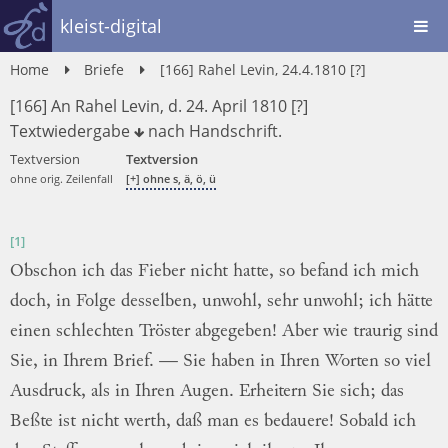
kleist-digital
Home
Briefe
[166] Rahel Levin, 24.4.1810 [?]
[166] An Rahel Levin, d. 24. April 1810 [?]
Textwiedergabe
nach
Handschrift
.
Textversion
Textversion
ohne orig. Zeilenfall
[+] ohne s, ä, ö, ü
[1]
Obschon
ich
das
Fieber
nicht
hatte
,
so
befand
ich
mich
doch
,
in
Folge
desselben
,
unwohl
,
sehr
unwohl
;
ich
hätte
einen
schlechten
Tröster
abgegeben
!
Aber
wie
traurig
sind
Sie,
in
Ihrem
Brief
.
—
Sie
haben
in
Ihren
Worten
so
viel
Aus
druck,
als
in
Ihren
Augen
.
Erheitern
Sie
sich
;
das
Beßte
ist
nicht
werth
,
daß
man
es
bedauere
!
Sobald
ich