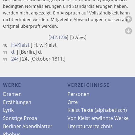
bedingten Normalisierungen und Standardisierungen haben,
werden nicht angezeigt. Ein Anspruch auf Vollständigkeit kann
nicht erhoben werden. Mitgeteilte Abweichungen müssen am
Original überprüft werden.
[
MP:1936
] [3 Abw.]
HvKleist
] H. v. Kleist
10
d.
] [Berlin,] d.
11
t
24
] 24t [Oktober 1811.]
11
WERKE
VERZEICHNISSE
Dramen
Personen
Erzählungen
Orte
Lyrik
Kleist Texte (alphabetisch)
Sonstige Prosa
Von Kleist erwähnte Werke
Berliner Abendblätter
Literaturverzeichnis
Phöbus