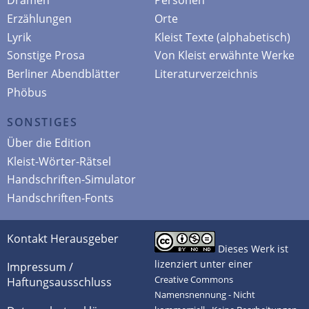
Dramen
Personen
Erzählungen
Orte
Lyrik
Kleist Texte (alphabetisch)
Sonstige Prosa
Von Kleist erwähnte Werke
Berliner Abendblätter
Literaturverzeichnis
Phöbus
SONSTIGES
Über die Edition
Kleist-Wörter-Rätsel
Handschriften-Simulator
Handschriften-Fonts
Kontakt Herausgeber
Dieses Werk ist
lizenziert unter einer
Impressum /
Creative Commons
Haftungsausschluss
Namensnennung - Nicht