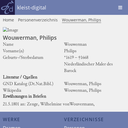
kleist-digital
Home
Personenverzeichnis
Wouwerman, Philips
Wouwerman, Philips
Name
Wouwerman
Vorname(n)
Philips
Geburts-/Sterbedatum
*1619 – †1668
Niederländischer Maler des
Barock
Literatur / Quellen
GND Katalog (Dt.Nat.Bibl.)
Wouwerman, Philips
Wikipedia
Wouwerman, Philips
Erwähnungen in Briefen
21.5.1801 an: Zenge, Wilhelmine von
Wouvermann,
WERKE
VERZEICHNISSE