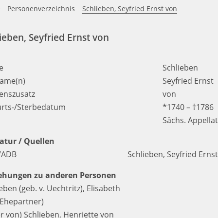
e
Personenverzeichnis
Schlieben, Seyfried Ernst von
ieben, Seyfried Ernst von
e
Schlieben
ame(n)
Seyfried Ernst
nszusatz
von
rts-/Sterbedatum
*1740 – †1786
Sächs. Appella
ratur / Quellen
/ADB
Schlieben, Seyfried Erns
ehungen zu anderen Personen
eben (geb. v. Uechtritz), Elisabeth
Ehepartner)
er von)
Schlieben, Henriette von