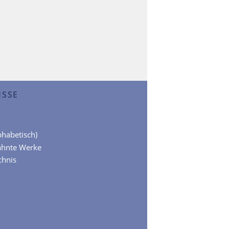
ISSE
lphabetisch)
ähnte Werke
chnis