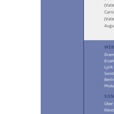
(Vat
Caro
(Vat
Augu
WER
Dram
Erzä
Lyrik
Sonst
Berli
Phöb
SON
Über 
Kleis