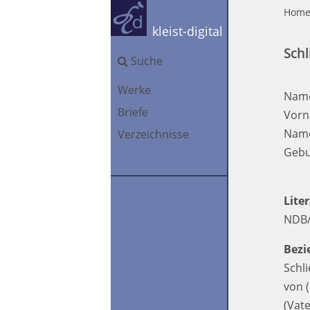
Hom
kleist-digital
Schl
Suche
Werke
Nam
Briefe
Vorn
Name
Verzeichnisse
Gebu
Lite
NDB
Bezi
Schli
von
(
(Vat