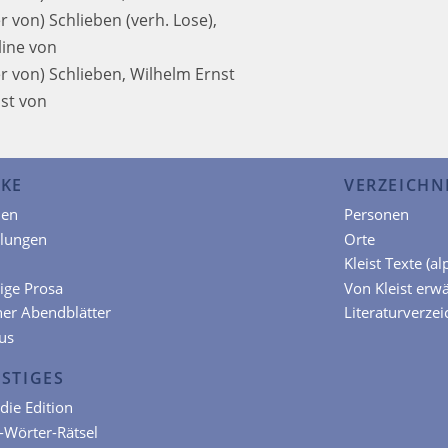
er von)
Schlieben (verh. Lose),
line von
er von)
Schlieben, Wilhelm Ernst
st von
KE
VERZEICHN
en
Personen
hlungen
Orte
Kleist Texte (a
ige Prosa
Von Kleist erw
ner Abendblätter
Literaturverzei
us
STIGES
die Edition
t-Wörter-Rätsel