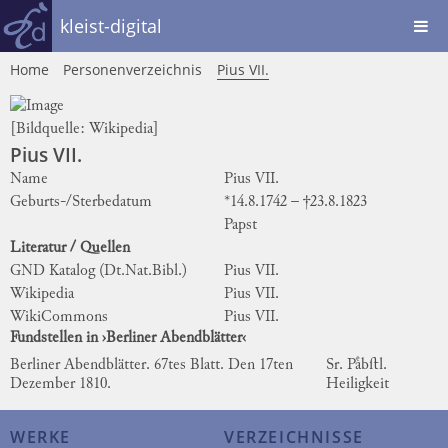
kleist-digital
Home
Personenverzeichnis
Pius VII.
[Bildquelle:
Wikipedia
]
Pius VII.
Name
Pius VII.
Geburts-/Sterbedatum
*14.8.1742 – †23.8.1823
Papst
Literatur / Quellen
GND Katalog (Dt.Nat.Bibl.)
Pius VII.
Wikipedia
Pius VII.
WikiCommons
Pius VII.
Fundstellen in ›Berliner Abendblätter‹
Berliner Abendblätter. 67tes Blatt. Den 17ten
Sr. Paͤbſtl.
Dezember 1810.
Heiligkeit
WERKE
VERZEICHNISSE