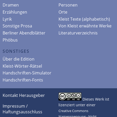
Dramen
Personen
Erzählungen
Orte
Lyrik
Kleist Texte (alphabetisch)
Sonstige Prosa
Von Kleist erwähnte Werke
Berliner Abendblätter
Literaturverzeichnis
Phöbus
SONSTIGES
Über die Edition
Kleist-Wörter-Rätsel
Handschriften-Simulator
Handschriften-Fonts
Kontakt Herausgeber
Dieses Werk ist
lizenziert unter einer
Impressum /
Creative Commons
Haftungsausschluss
Namensnennung - Nicht