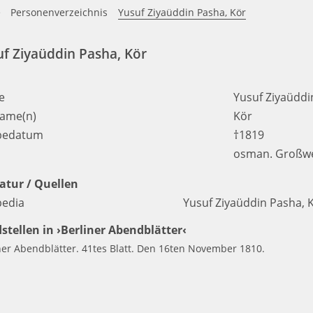
e
Personenverzeichnis
Yusuf Ziyaüddin Pasha, Kör
uf Ziyaüddin Pasha, Kör
e
Yusuf Ziyaüddi
ame(n)
Kör
bedatum
†1819
osman. Großwe
ratur / Quellen
pedia
Yusuf Ziyaüddin Pasha, 
stellen in ›Berliner Abendblätter‹
ner Abendblätter. 41tes Blatt. Den 16ten November 1810.