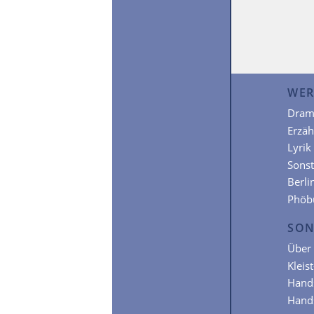
WER
Dram
Erzä
Lyrik
Sonst
Berli
Phöb
SON
Über 
Kleis
Hands
Hands