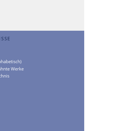
ISSE
lphabetisch)
ähnte Werke
chnis