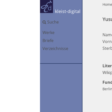
Hom
kleist-digital
Yus
Suche
Werke
Nam
Briefe
Vorn
Ster
Verzeichnisse
Lite
Wiki
Fund
Berli