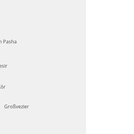
n Pasha
sir
Kör
Großvezier