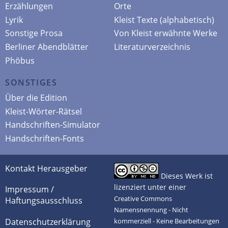
Erzählungen
Orte
Lyrik
Kleist Texte (alphabetisch)
Sonstige Prosa
Von Kleist erwähnte Werke
Berliner Abendblätter
Literaturverzeichnis
Phöbus
SONSTIGES
Über die Edition
Kleist-Wörter-Rätsel
Handschriften-Simulator
Handschriften-Fonts
Kontakt Herausgeber
Dieses Werk ist
lizenziert unter einer
Impressum /
Creative Commons
Haftungsausschluss
Namensnennung - Nicht
Datenschutzerklärung
kommerziell - Keine Bearbeitungen