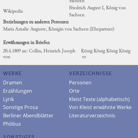
Sachsen
Friedrich August I, König von
Wikipedia
Sachsen
Beziehungen zu anderen Personen
Maria Amalie Auguste, Königin von Sachsen
(Ehepartner)
Erwähnungen in Briefen
20.4.1809 an: Collin, Heinrich Joseph
König
König
König
König
von
er
WERKE
VERZEICHNISSE
Dramen
Personen
Erzählungen
Orte
Lyrik
Kleist Texte (alphabetisch)
Sonstige Prosa
Von Kleist erwähnte Werke
Berliner Abendblätter
Literaturverzeichnis
Phöbus
SONSTIGES