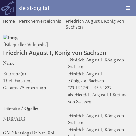
kleist-digital
Home
Personenverzeichnis
Friedrich August I, König von
Sachsen
[Bildquelle:
Wikipedia
]
Friedrich August I, König von Sachsen
Friedrich August I, König von
Name
Sachsen
Rufname(n)
Friedrich August I
Titel, Funktion
König von Sachsen
Geburts-/Sterbedatum
*23.12.1750 – †5.5.1827
als Friedrich August III Kurfürst
von Sachsen
Literatur / Quellen
Friedrich August I, König von
NDB/ADB
Sachsen
Friedrich August I, König von
GND Katalog (Dt.Nat.Bibl.)