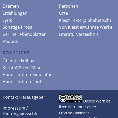
Dramen
Personen
Erzählungen
Orte
Lyrik
Kleist Texte (alphabetisch)
Sonstige Prosa
Von Kleist erwähnte Werke
Berliner Abendblätter
Literaturverzeichnis
Phöbus
SONSTIGES
Über die Edition
Kleist-Wörter-Rätsel
Handschriften-Simulator
Handschriften-Fonts
Kontakt Herausgeber
Dieses Werk ist
lizenziert unter einer
Impressum /
Creative Commons
Haftungsausschluss