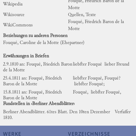
Fouqué, Friedrich Baron de la
Wikipedia
Motte
Wikisource
Quellen, Texte
Fouqué, Friedrich Baron de la
WikiCommons
Motte
Beziehungen zu anderen Personen
Fouqué, Caroline de la Motte
(Ehepartner)
Erwähnungen in Briefen
2.9.1810 an: Fouqué, Friedrich Baron
liebſter Fouqué
lieber Freund
de la Motte
25.4.1811 an: Fouqué, Friedrich
liebſter Fouqué,
Fouqué?
Baron de la Motte
liebſter Fouqué;
15.8.1811 an: Fouqué, Friedrich
Fouqué,
liebſter Fouqué,
Baron de la Motte
Fundstellen in ›Berliner Abendblätter‹
Berliner Abendblätter. 61tes Blatt. Den 10ten Dezember
Verfaſſer
1810.
WERKE
VERZEICHNISSE