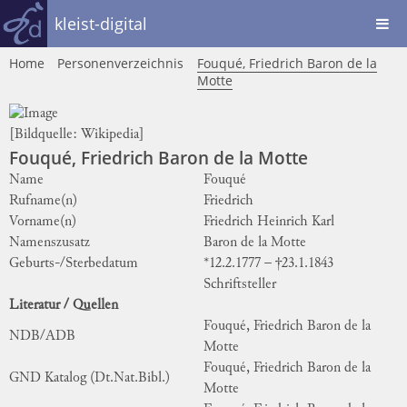
kleist-digital
Home
Personenverzeichnis
Fouqué, Friedrich Baron de la
Motte
[Bildquelle:
Wikipedia
]
Fouqué, Friedrich Baron de la Motte
Name
Fouqué
Rufname(n)
Friedrich
Vorname(n)
Friedrich Heinrich Karl
Namenszusatz
Baron de la Motte
Geburts-/Sterbedatum
*12.2.1777 – †23.1.1843
Schriftsteller
Literatur / Quellen
Fouqué, Friedrich Baron de la
NDB/ADB
Motte
Fouqué, Friedrich Baron de la
GND Katalog (Dt.Nat.Bibl.)
Motte