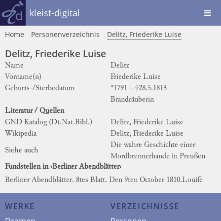
kleist-digital
Home
Personenverzeichnis
Delitz, Friederike Luise
Delitz, Friederike Luise
Name
Delitz
Vorname(n)
Friederike Luise
Geburts-/Sterbedatum
*1791 – †28.5.1813
Brandräuberin
Literatur / Quellen
GND Katalog (Dt.Nat.Bibl.)
Delitz, Friederike Luise
Wikipedia
Delitz, Friederike Luise
Die wahre Geschichte einer
Siehe auch
Mordbrennerbande in Preußen
Fundstellen in ›Berliner Abendblätter‹
Berliner Abendblätter. 8tes Blatt. Den 9ten October 1810.
Louiſe
WERKE
VERZEICHNISSE