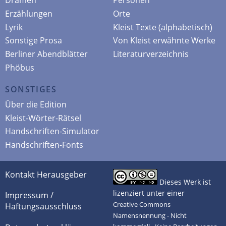
Dramen
Personen
Erzählungen
Orte
Lyrik
Kleist Texte (alphabetisch)
Sonstige Prosa
Von Kleist erwähnte Werke
Berliner Abendblätter
Literaturverzeichnis
Phöbus
SONSTIGES
Über die Edition
Kleist-Wörter-Rätsel
Handschriften-Simulator
Handschriften-Fonts
Kontakt Herausgeber
Dieses Werk ist
lizenziert unter einer
Impressum /
Creative Commons
Haftungsausschluss
Namensnennung - Nicht