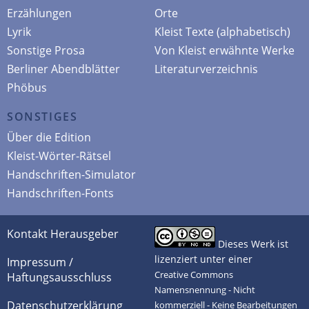
Erzählungen
Orte
Lyrik
Kleist Texte (alphabetisch)
Sonstige Prosa
Von Kleist erwähnte Werke
Berliner Abendblätter
Literaturverzeichnis
Phöbus
SONSTIGES
Über die Edition
Kleist-Wörter-Rätsel
Handschriften-Simulator
Handschriften-Fonts
Kontakt Herausgeber
Dieses Werk ist
lizenziert unter einer
Impressum /
Creative Commons
Haftungsausschluss
Namensnennung - Nicht
Datenschutzerklärung
kommerziell - Keine Bearbeitungen