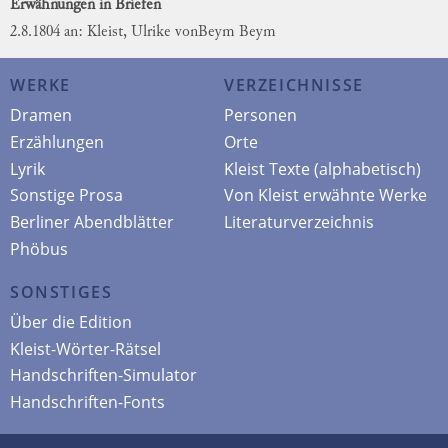
Erwähnungen in Briefen
2.8.1804 an: Kleist, Ulrike von
Beym
Beym
WERKE
VERZEICHNISSE
Dramen
Personen
Erzählungen
Orte
Lyrik
Kleist Texte (alphabetisch)
Sonstige Prosa
Von Kleist erwähnte Werke
Berliner Abendblätter
Literaturverzeichnis
Phöbus
SONSTIGES
Über die Edition
Kleist-Wörter-Rätsel
Handschriften-Simulator
Handschriften-Fonts