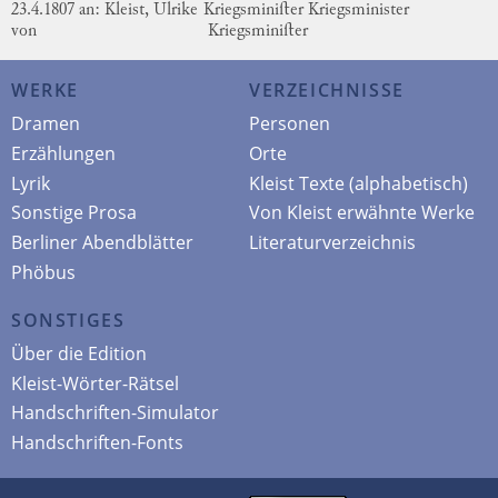
23.4.1807 an: Kleist, Ulrike
Kriegsminiſter
Kriegsminister
von
Kriegsminiſter
WERKE
VERZEICHNISSE
Dramen
Personen
Erzählungen
Orte
Lyrik
Kleist Texte (alphabetisch)
Sonstige Prosa
Von Kleist erwähnte Werke
Berliner Abendblätter
Literaturverzeichnis
Phöbus
SONSTIGES
Über die Edition
Kleist-Wörter-Rätsel
Handschriften-Simulator
Handschriften-Fonts