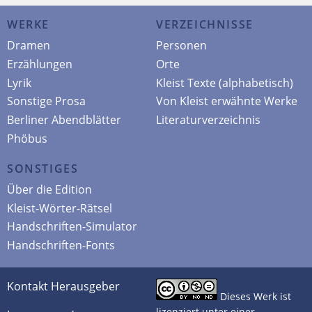
WERKE
VERZEICHNISSE
Dramen
Personen
Erzählungen
Orte
Lyrik
Kleist Texte (alphabetisch)
Sonstige Prosa
Von Kleist erwähnte Werke
Berliner Abendblätter
Literaturverzeichnis
Phöbus
SONSTIGES
Über die Edition
Kleist-Wörter-Rätsel
Handschriften-Simulator
Handschriften-Fonts
Kontakt Herausgeber
Dieses Werk ist
lizenziert unter einer