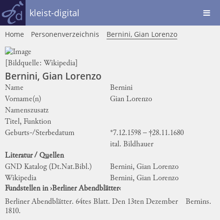
kleist-digital
Home
Personenverzeichnis
Bernini, Gian Lorenzo
[Bildquelle:
Wikipedia
]
Bernini, Gian Lorenzo
Name
Bernini
Vorname(n)
Gian Lorenzo
Namenszusatz
Titel, Funktion
Geburts-/Sterbedatum
*7.12.1598 – †28.11.1680
ital. Bildhauer
Literatur / Quellen
GND Katalog (Dt.Nat.Bibl.)
Bernini, Gian Lorenzo
Wikipedia
Bernini, Gian Lorenzo
Fundstellen in ›Berliner Abendblätter‹
Berliner Abendblätter. 64tes Blatt. Den 13ten Dezember
Ber
nins.
1810.