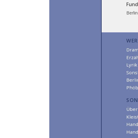
Fund
Berli
WER
Dra
Erzä
Lyrik
Sons
Berl
Phöb
SON
Über 
Kleis
Hand
Hand