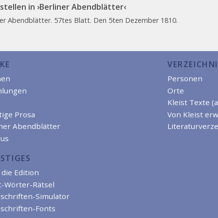
stellen in ›Berliner Abendblätter‹
ner Abendblätter. 57tes Blatt. Den 5ten Dezember 1810.
KE
VERZEICHNI
men
Personen
hlungen
Orte
Kleist Texte (
tige Prosa
Von Kleist er
iner Abendblätter
Literaturverze
us
STIGES
die Edition
t-Wörter-Rätsel
schriften-Simulator
schriften-Fonts