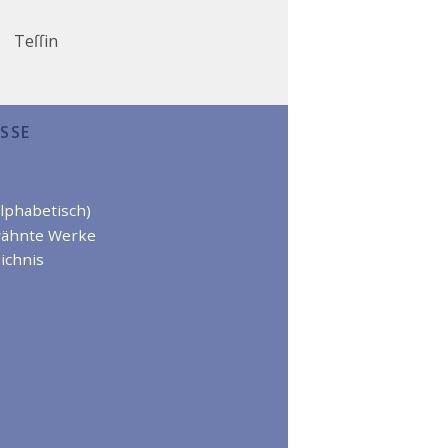
Teſſin
SSE
alphabetisch)
wähnte Werke
ichnis