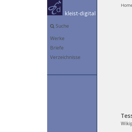
Hom
kleist-digital
Suche
Werke
Briefe
Verzeichnisse
Tes
Wiki