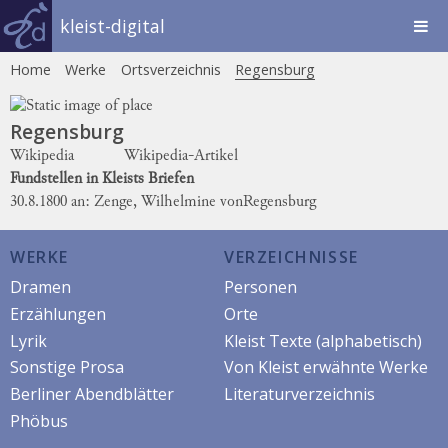
kleist-digital
Home
Werke
Ortsverzeichnis
Regensburg
Regensburg
Wikipedia
Wikipedia-Artikel
Fundstellen in Kleists Briefen
30.8.1800 an: Zenge, Wilhelmine von
Regensburg
WERKE
VERZEICHNISSE
Dramen
Personen
Erzählungen
Orte
Lyrik
Kleist Texte (alphabetisch)
Sonstige Prosa
Von Kleist erwähnte Werke
Berliner Abendblätter
Literaturverzeichnis
Phöbus