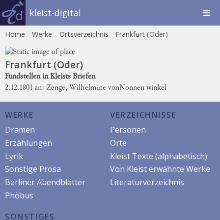
kleist-digital
Home
Werke
Ortsverzeichnis
Frankfurt (Oder)
Frankfurt (Oder)
Fundstellen in Kleists Briefen
2.12.1801 an: Zenge, Wilhelmine von
Nonnen winkel
WERKE
VERZEICHNISSE
Dramen
Personen
Erzählungen
Orte
Lyrik
Kleist Texte (alphabetisch)
Sonstige Prosa
Von Kleist erwähnte Werke
Berliner Abendblätter
Literaturverzeichnis
Phöbus
SONSTIGES