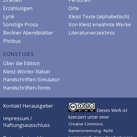
Dramen
Personen
Erzählungen
Orte
Lyrik
Kleist Texte (alphabetisch)
Sonstige Prosa
Von Kleist erwähnte Werke
Berliner Abendblätter
Literaturverzeichnis
Phöbus
SONSTIGES
Über die Edition
Kleist-Wörter-Rätsel
Handschriften-Simulator
Handschriften-Fonts
Kontakt Herausgeber
Dieses Werk ist
lizenziert unter einer
Impressum /
Creative Commons
Haftungsausschluss
Namensnennung - Nicht