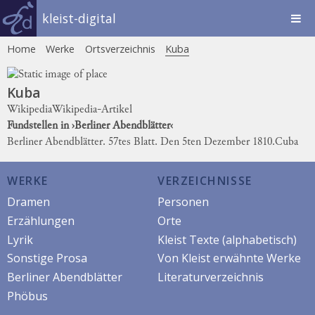
kleist-digital
Home
Werke
Ortsverzeichnis
Kuba
Kuba
Wikipedia
Wikipedia-Artikel
Fundstellen in ›Berliner Abendblätter‹
Berliner Abendblätter. 57tes Blatt. Den 5ten Dezember 1810.
Cuba
WERKE
VERZEICHNISSE
Dramen
Personen
Erzählungen
Orte
Lyrik
Kleist Texte (alphabetisch)
Sonstige Prosa
Von Kleist erwähnte Werke
Berliner Abendblätter
Literaturverzeichnis
Phöbus