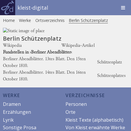
kleist-digital
Home
Werke
Ortsverzeichnis
Berlin Schützenplatz
Berlin Schützenplatz
Wikipedia
Wikipedia-Artikel
Fundstellen in ›Berliner Abendblätter‹
Berliner Abendblätter. 13tes Blatt. Den 15ten
Schützenplatz
October 1810.
Berliner Abendblätter. 14tes Blatt. Den 16ten
Schützenplatzes
October 1810.
WERKE
VERZEICHNISSE
Dramen
Personen
Erzählungen
Orte
Lyrik
Kleist Texte (alphabetisch)
Sonstige Prosa
Von Kleist erwähnte Werke